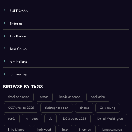
SUPERMAN
Théories
Tim Burton
Tom Cruise
tom holland
tom welling
BROWSE BY TAGS
absolute cinema
avatar
bande annonce
black adam
CCXP Mexico 2025
christopher nolan
cinema
Cole Young
corée
critiques
dc
DC Studios 2025
Denzel Washington
Entertainment
hollywood
Imax
interview
james cameron