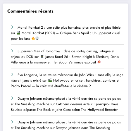
Commentaires récents
Mortal Kombat 2 : une suite plus humaine, plus brutale et plus fidèle
sur
Mortal Kombat (2021) – Critique Sans Spoil : Un uppercut visuel
pour les fans
Superman Man of Tomorrow : date de sortie, casting, intrigue et
enjeux du DCU
sur
James Bond 26 : Steven Knight à l’écriture, Denis
Villeneuve à la manœuvre… le reboot s’annonce explosif
Eva Longoria, la sauveuse méconnue de John Wick : sans elle, la saga
n’aurait jamais existé
sur
Hollywood en crise : franchises, zombies et
Pedro Pascal — la créativité étouffe-t-elle le cinéma ?
Dwayne Johnson métamorphosé : la vérité derrière sa perte de poids
et The Smashing Machine
sur
Catcheur devenus acteur : pourquoi Dave
Bautista dépasse The Rock et John Cena selon The Hollywood Reporter
Dwayne Johnson métamorphosé : la vérité derrière sa perte de poids
et The Smashing Machine
sur
Dwayne Johnson dans The Smashing