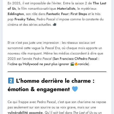
En 2025, il est impossible de l’éviter. Entre la saison 2 de
The Last
of Us
, le film romantico-satirique
Materialists
, le mystérieux
Eddington
, son rôle dans
Fantastic Four: First Steps
et le très
pop
Freaky Tales
, Pedro Pascal s’impose comme
la
constante du
cinéma et des séries actuelles.
Et ce n’est pas juste une impression : les réseaux sociaux ont
surnommé cette vague la
Pascal Era
, où chaque mois apporte un
nouveau rôle marquant. Même les médias s’accordent à dire que
2025 est
l’année Pedro Pascal
(
San Francisco ChPedro Pascal :
l’icône qu’Hollywood ne peut plus ignorer
ronicle
).
L’homme derrière le charme :
émotion & engagement
Ce qui frappe avec Pedro Pascal, c’est que son charisme ne repose
pas seulement sur son sourire ou sa voix grave, mais sur une
vulnérabilité assumée
. Qu’il soit Joel dans
The Last of Us
ou un