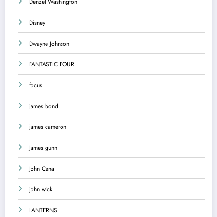
Denzel Washington
Disney
Dwayne Johnson
FANTASTIC FOUR
focus
james bond
james cameron
James gunn
John Cena
john wick
LANTERNS