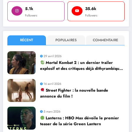
5.1k
35.6k
Followers
Followers
RÉCENT
POPULAIRES
COMMENTAIRE
29 avril 2026
Mortal Kombat 2 : un dernier trailer
explosif et des critiques déjà dithyrambiques
! [Let’s F*ckin’ Go]
16 avril 2026
Street Fighter : la nouvelle bande
annonce du film !
5 mars 2026
Lanterns : HBO Max dévoile le premier
teaser de la série Green Lantern