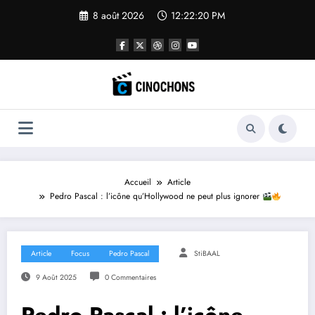
Aller
8 août 2026
12:22:22 PM
au
contenu
Accueil
Article
Pedro Pascal : l’icône qu’Hollywood ne peut plus ignorer
Article
Focus
Pedro Pascal
StiBAAL
9 Août 2025
0 Commentaires