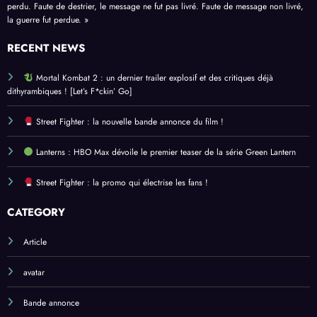
perdu. Faute de destrier, le message ne fut pas livré. Faute de message non livré,
la guerre fut perdue. »
RECENT NEWS
Mortal Kombat 2 : un dernier trailer explosif et des critiques déjà
dithyrambiques ! [Let’s F*ckin’ Go]
Street Fighter : la nouvelle bande annonce du film !
Lanterns : HBO Max dévoile le premier teaser de la série Green Lantern
Street Fighter : la promo qui électrise les fans !
CATEGORY
Article
avatar
Bande annonce