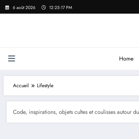
Aller
6 août 2026
12:25:18 PM
au
contenu
Home
Accueil
Lifestyle
Code, inspirations, objets cultes et coulisses autour du