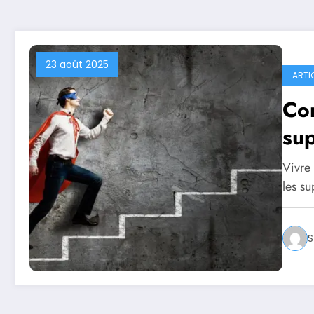
23 août 2025
ARTI
Co
sup
Vivre
les su
S