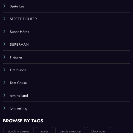
Spike Lee
STREET FIGHTER
Super Héros
SUPERMAN
Théories
Tim Burton
Tom Cruise
tom holland
tom welling
BROWSE BY TAGS
absolute cinema
avatar
bande annonce
black adam