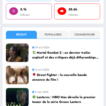
5.1k
35.6k
Followers
Followers
RÉCENT
POPULAIRES
COMMENTAIRE
29 avril 2026
Mortal Kombat 2 : un dernier trailer
explosif et des critiques déjà dithyrambiques
! [Let’s F*ckin’ Go]
16 avril 2026
Street Fighter : la nouvelle bande
annonce du film !
5 mars 2026
Lanterns : HBO Max dévoile le premier
teaser de la série Green Lantern