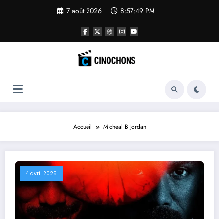
Aller
7 août 2026
8:57:50 PM
au
contenu
Accueil
Micheal B Jordan
4 avril 2025