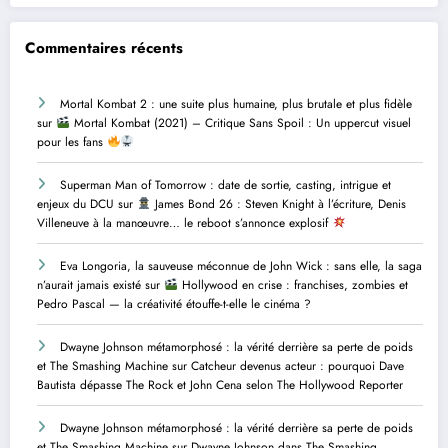
Commentaires récents
Mortal Kombat 2 : une suite plus humaine, plus brutale et plus fidèle
sur
Mortal Kombat (2021) – Critique Sans Spoil : Un uppercut visuel
pour les fans
Superman Man of Tomorrow : date de sortie, casting, intrigue et
enjeux du DCU
sur
James Bond 26 : Steven Knight à l’écriture, Denis
Villeneuve à la manœuvre… le reboot s’annonce explosif
Eva Longoria, la sauveuse méconnue de John Wick : sans elle, la saga
n’aurait jamais existé
sur
Hollywood en crise : franchises, zombies et
Pedro Pascal — la créativité étouffe-t-elle le cinéma ?
Dwayne Johnson métamorphosé : la vérité derrière sa perte de poids
et The Smashing Machine
sur
Catcheur devenus acteur : pourquoi Dave
Bautista dépasse The Rock et John Cena selon The Hollywood Reporter
Dwayne Johnson métamorphosé : la vérité derrière sa perte de poids
et The Smashing Machine
sur
Dwayne Johnson dans The Smashing