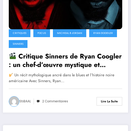
CRITIQUES
FOCUS
MICHEAL B JORDAN
RYAN GOOGLER
SINNERS
Critique Sinners de Ryan Coogler
: un chef-d’œuvre mystique et
musical porté par Michael B. Jordan
Un récit mythologique ancré dans le blues et l’histoire noire
américaine Avec Sinners, Ryan…
StiBAAL
2 Commentaires
Lire La Suite