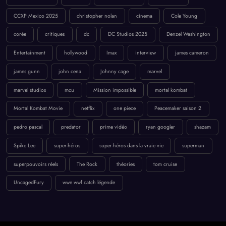
CCXP Mexico 2025
christopher nolan
cinema
Cole Young
corée
critiques
dc
DC Studios 2025
Denzel Washington
Entertainment
hollywood
Imax
interview
james cameron
james gunn
john cena
Johnny cage
marvel
marvel studios
mcu
Mission impossible
mortal kombat
Mortal Kombat Movie
netflix
one piece
Peacemaker saison 2
pedro pascal
predator
prime vidéo
ryan googler
shazam
Spike Lee
super-héros
super-héros dans la vraie vie
superman
superpouvoirs réels
The Rock
théories
tom cruise
UncagedFury
wwe wwf catch légende