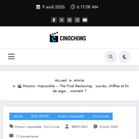
Aller
9 août 2026
6:17:09 AM
au
contenu
Accueil
Article
Mission: Impossible – The Final Reckoning : succès, chiffres et fin
de saga… vraiment ?
Article
BOX OFFICE
Mission Impossible
Tom Cruise
,
Mission Impossible
Tom Cruise
BREN DAN
8 Août 2025
1 Commentaires