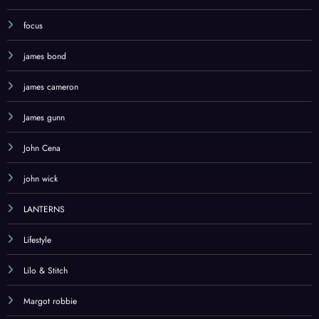
FANTASTIC FOUR
focus
james bond
james cameron
James gunn
John Cena
john wick
LANTERNS
Lifestyle
Lilo & Stitch
Margot robbie