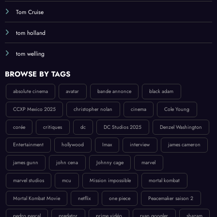
Tom Cruise
tom holland
tom welling
BROWSE BY TAGS
absolute cinema
avatar
bande annonce
black adam
CCXP Mexico 2025
christopher nolan
cinema
Cole Young
corée
critiques
dc
DC Studios 2025
Denzel Washington
Entertainment
hollywood
Imax
interview
james cameron
james gunn
john cena
Johnny cage
marvel
marvel studios
mcu
Mission impossible
mortal kombat
Mortal Kombat Movie
netflix
one piece
Peacemaker saison 2