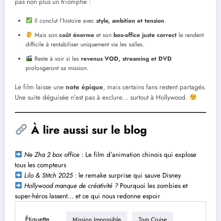
pas non plus un triomphe :
Il conclut l’histoire avec
style, ambition et tension
.
Mais son
coût énorme
et son
box-office juste correct
le rendent
difficile à rentabiliser uniquement via les salles.
Reste à voir si les
revenus VOD, streaming et DVD
prolongeront sa mission.
Le film laisse une
note épique
, mais certains fans restent partagés.
Une suite déguisée n’est pas à exclure… surtout à Hollywood.
À lire aussi sur le blog
Ne Zha 2 box office
: Le film d’animation chinoi
s
qui explose
tous les compteurs
Lilo & Stitch 2025
: le remake surprise qui sauve Disney
Hollywood manque de créativité ?
Pourquoi les zombies et
super-héros lassent… et ce qui nous redonne espoir
Étiquette
Mission Impossible
Tom Cruise