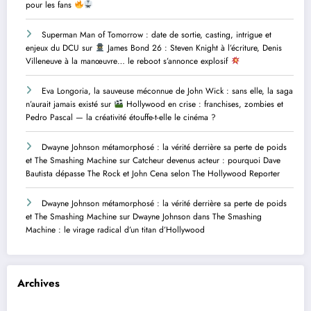
pour les fans
Superman Man of Tomorrow : date de sortie, casting, intrigue et
enjeux du DCU
sur
James Bond 26 : Steven Knight à l’écriture, Denis
Villeneuve à la manœuvre… le reboot s’annonce explosif
Eva Longoria, la sauveuse méconnue de John Wick : sans elle, la saga
n’aurait jamais existé
sur
Hollywood en crise : franchises, zombies et
Pedro Pascal — la créativité étouffe-t-elle le cinéma ?
Dwayne Johnson métamorphosé : la vérité derrière sa perte de poids
et The Smashing Machine
sur
Catcheur devenus acteur : pourquoi Dave
Bautista dépasse The Rock et John Cena selon The Hollywood Reporter
Dwayne Johnson métamorphosé : la vérité derrière sa perte de poids
et The Smashing Machine
sur
Dwayne Johnson dans The Smashing
Machine : le virage radical d’un titan d’Hollywood
Archives