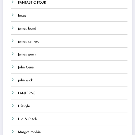
FANTASTIC FOUR
focus
james bond
james cameron
James gunn
John Cena
john wick
LANTERNS
Lifestyle
Lilo & Stitch
Margot robbie