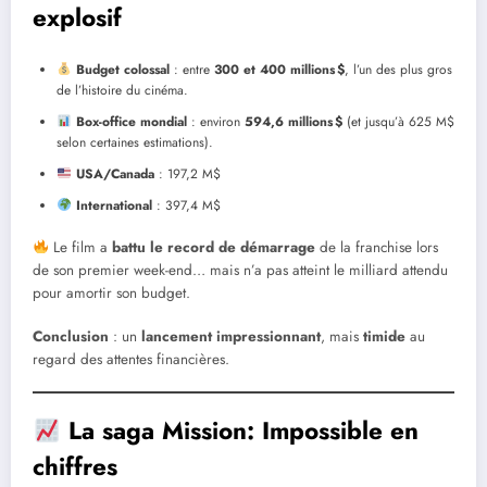
explosif
Budget colossal
: entre
300 et 400 millions $
, l’un des plus gros
de l’histoire du cinéma.
Box-office mondial
: environ
594,6 millions $
(et jusqu’à 625 M$
selon certaines estimations).
USA/Canada
: 197,2 M$
International
: 397,4 M$
Le film a
battu le record de démarrage
de la franchise lors
de son premier week-end… mais n’a pas atteint le milliard attendu
pour amortir son budget.
Conclusion
: un
lancement impressionnant
, mais
timide
au
regard des attentes financières.
La saga Mission: Impossible en
chiffres