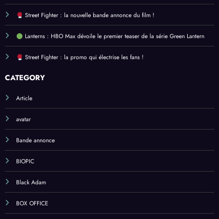
dithyrambiques ! [Let’s F*ckin’ Go]
Street Fighter : la nouvelle bande annonce du film !
Lanterns : HBO Max dévoile le premier teaser de la série Green Lantern
Street Fighter : la promo qui électrise les fans !
CATEGORY
Article
avatar
Bande annonce
BIOPIC
Black Adam
BOX OFFICE