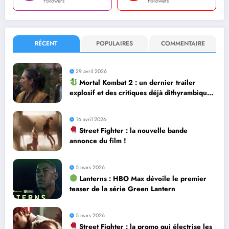
Followers
Followers
RÉCENT
POPULAIRES
COMMENTAIRE
29 avril 2026
Mortal Kombat 2 : un dernier trailer
explosif et des critiques déjà dithyrambiques
! [Let’s F*ckin’ Go]
16 avril 2026
Street Fighter : la nouvelle bande
annonce du film !
5 mars 2026
Lanterns : HBO Max dévoile le premier
teaser de la série Green Lantern
5 mars 2026
Street Fighter : la promo qui électrise les