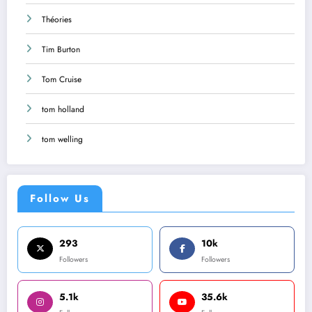
Théories
Tim Burton
Tom Cruise
tom holland
tom welling
Follow Us
293
10k
Followers
Followers
5.1k
35.6k