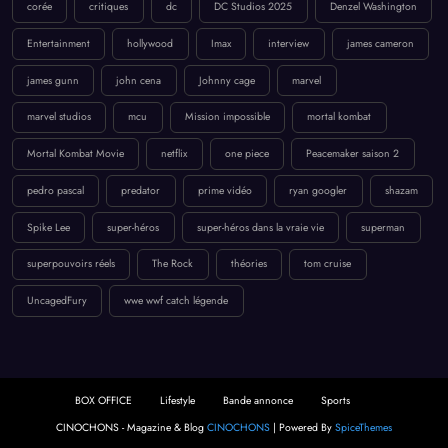
corée
critiques
dc
DC Studios 2025
Denzel Washington
Entertainment
hollywood
Imax
interview
james cameron
james gunn
john cena
Johnny cage
marvel
marvel studios
mcu
Mission impossible
mortal kombat
Mortal Kombat Movie
netflix
one piece
Peacemaker saison 2
pedro pascal
predator
prime vidéo
ryan googler
shazam
Spike Lee
super-héros
super-héros dans la vraie vie
superman
superpouvoirs réels
The Rock
théories
tom cruise
UncagedFury
wwe wwf catch légende
BOX OFFICE
Lifestyle
Bande annonce
Sports
CINOCHONS - Magazine & Blog
CINOCHONS
| Powered By
SpiceThemes