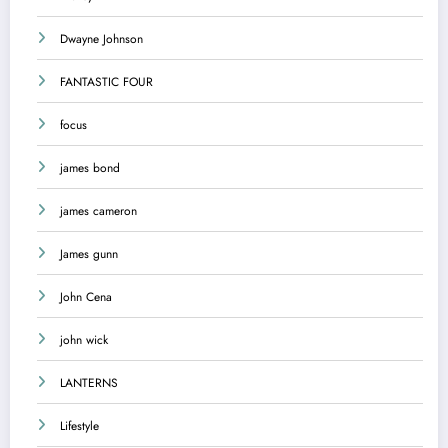
Dwayne Johnson
FANTASTIC FOUR
focus
james bond
james cameron
James gunn
John Cena
john wick
LANTERNS
Lifestyle