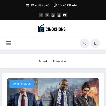
Aller
10 août 2026
10:26:09 AM
au
contenu
Accueil
Prime vidéo
20 juillet 2025