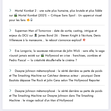
Mortal Kombat 2 : une suite plus humaine, plus brutale et plus fidèle
sur
Mortal Kombat (2021) – Critique Sans Spoil : Un uppercut visuel
pour les fans
Superman Man of Tomorrow : date de sortie, casting, intrigue et
enjeux du DCU
sur
James Bond 26 : Steven Knight à l’écriture, Denis
Villeneuve à la manœuvre… le reboot s’annonce explosif
Eva Longoria, la sauveuse méconnue de John Wick : sans elle, la saga
n’aurait jamais existé
sur
Hollywood en crise : franchises, zombies et
Pedro Pascal — la créativité étouffe-t-elle le cinéma ?
Dwayne Johnson métamorphosé : la vérité derrière sa perte de poids
et The Smashing Machine
sur
Catcheur devenus acteur : pourquoi Dave
Bautista dépasse The Rock et John Cena selon The Hollywood Reporter
Dwayne Johnson métamorphosé : la vérité derrière sa perte de poids
et The Smashing Machine
sur
Dwayne Johnson dans The Smashing
Machine : le virage radical d’un titan d’Hollywood