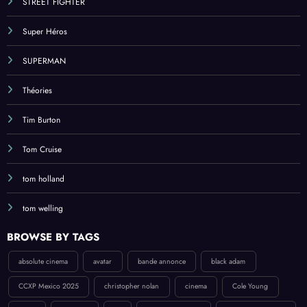
STREET FIGHTER
Super Héros
SUPERMAN
Théories
Tim Burton
Tom Cruise
tom holland
tom welling
BROWSE BY TAGS
absolute cinema
avatar
bande annonce
black adam
CCXP Mexico 2025
christopher nolan
cinema
Cole Young