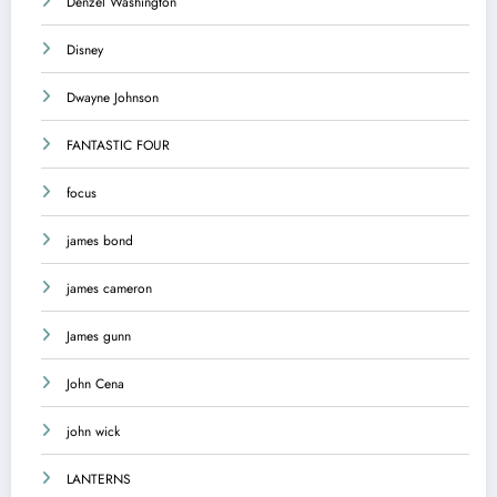
Denzel Washington
Disney
Dwayne Johnson
FANTASTIC FOUR
focus
james bond
james cameron
James gunn
John Cena
john wick
LANTERNS