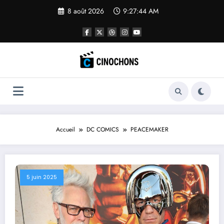
Aller
8 août 2026
9:27:45 AM
au
contenu
Accueil
DC COMICS
PEACEMAKER
5 juin 2025