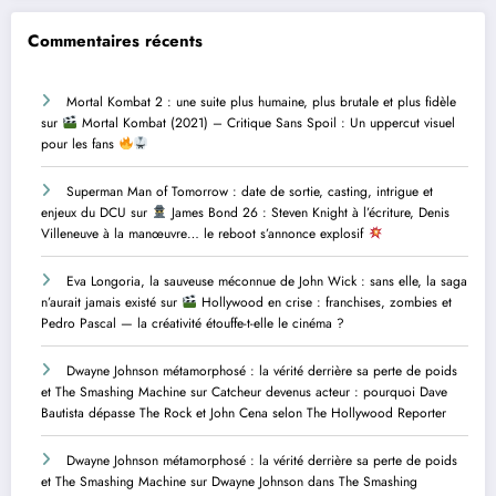
Commentaires récents
Mortal Kombat 2 : une suite plus humaine, plus brutale et plus fidèle
sur
Mortal Kombat (2021) – Critique Sans Spoil : Un uppercut visuel
pour les fans
Superman Man of Tomorrow : date de sortie, casting, intrigue et
enjeux du DCU
sur
James Bond 26 : Steven Knight à l’écriture, Denis
Villeneuve à la manœuvre… le reboot s’annonce explosif
Eva Longoria, la sauveuse méconnue de John Wick : sans elle, la saga
n’aurait jamais existé
sur
Hollywood en crise : franchises, zombies et
Pedro Pascal — la créativité étouffe-t-elle le cinéma ?
Dwayne Johnson métamorphosé : la vérité derrière sa perte de poids
et The Smashing Machine
sur
Catcheur devenus acteur : pourquoi Dave
Bautista dépasse The Rock et John Cena selon The Hollywood Reporter
Dwayne Johnson métamorphosé : la vérité derrière sa perte de poids
et The Smashing Machine
sur
Dwayne Johnson dans The Smashing