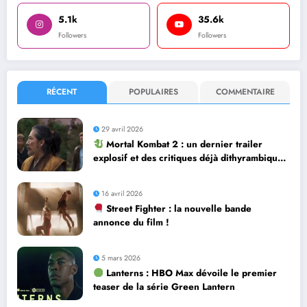
5.1k
35.6k
Followers
Followers
RÉCENT
POPULAIRES
COMMENTAIRE
29 avril 2026
Mortal Kombat 2 : un dernier trailer
explosif et des critiques déjà dithyrambiques
! [Let’s F*ckin’ Go]
16 avril 2026
Street Fighter : la nouvelle bande
annonce du film !
5 mars 2026
Lanterns : HBO Max dévoile le premier
teaser de la série Green Lantern