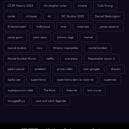
CCXP Mexico 2025
christopher nolan
cinema
Cole Young
corée
critiques
dc
DC Studios 2025
Denzel Washington
Entertainment
hollywood
Imax
interview
james cameron
james gunn
john cena
Johnny cage
marvel
marvel studios
mcu
Mission impossible
mortal kombat
Mortal Kombat Movie
netflix
one piece
Peacemaker saison 2
pedro pascal
predator
prime vidéo
ryan googler
shazam
Spike Lee
super-héros
super-héros dans la vraie vie
superman
superpouvoirs réels
The Rock
théories
tom cruise
UncagedFury
wwe wwf catch légende