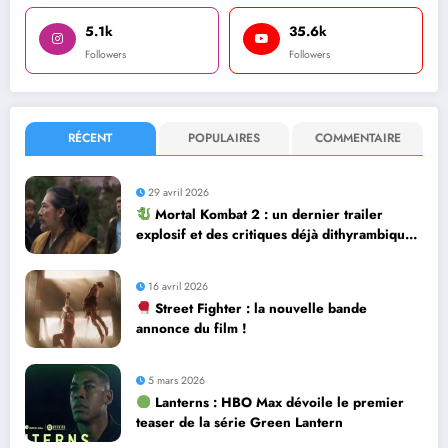
5.1k
35.6k
Followers
Followers
RÉCENT
POPULAIRES
COMMENTAIRE
29 avril 2026
Mortal Kombat 2 : un dernier trailer
explosif et des critiques déjà dithyrambiques
! [Let’s F*ckin’ Go]
16 avril 2026
Street Fighter : la nouvelle bande
annonce du film !
5 mars 2026
Lanterns : HBO Max dévoile le premier
teaser de la série Green Lantern