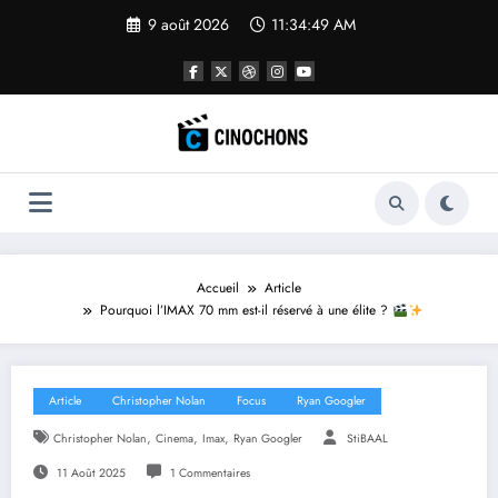
Aller
9 août 2026
11:34:50 AM
au
contenu
Accueil
Article
Pourquoi l’IMAX 70 mm est-il réservé à une élite ?
Article
Christopher Nolan
Focus
Ryan Googler
,
,
,
Christopher Nolan
Cinema
Imax
Ryan Googler
StiBAAL
11 Août 2025
1 Commentaires