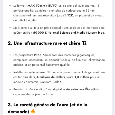
Le format
IMAX 70 mm (15/70)
utilise une pellicule énorme, 15
perforations horizontales—bien plus de surface que le 35 mm
classique—offrant une résolution jusqu’à
12K
, un piqué et un niveau
de détail inégalés.
Mais cette qualité a un prix colossal : une seule copie imprimée peut
coûter environ
50 000 £
National Science and Media Museum blog
.
2.
Une infrastructure rare et chère
🏗
Les projecteurs IMAX 70 mm sont des machines gigantesques,
complexes, nécessitant un dispositif spécial de film plat, climatisation
précise, et un personnel hautement qualifié
Installer un système laser GT (version numérique haut de gamme) peut
coûter plus de
2,4 millions de dollars
, voire
1,3 million
pour un
modèle commercial standard
Reddit
.
Résultat : il n’existerait qu’une
vingtaine de salles aux États-Unis
capables de projeter ce format
3.
La rareté génère de l’aura (et de la
demande)