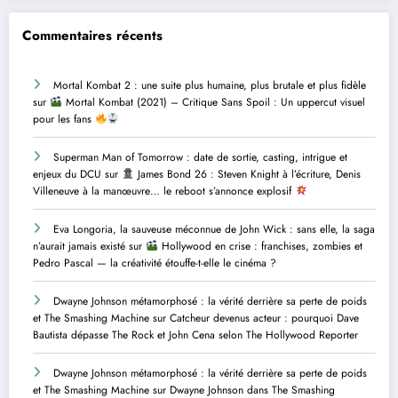
Commentaires récents
Mortal Kombat 2 : une suite plus humaine, plus brutale et plus fidèle
sur
Mortal Kombat (2021) – Critique Sans Spoil : Un uppercut visuel
pour les fans
Superman Man of Tomorrow : date de sortie, casting, intrigue et
enjeux du DCU
sur
James Bond 26 : Steven Knight à l’écriture, Denis
Villeneuve à la manœuvre… le reboot s’annonce explosif
Eva Longoria, la sauveuse méconnue de John Wick : sans elle, la saga
n’aurait jamais existé
sur
Hollywood en crise : franchises, zombies et
Pedro Pascal — la créativité étouffe-t-elle le cinéma ?
Dwayne Johnson métamorphosé : la vérité derrière sa perte de poids
et The Smashing Machine
sur
Catcheur devenus acteur : pourquoi Dave
Bautista dépasse The Rock et John Cena selon The Hollywood Reporter
Dwayne Johnson métamorphosé : la vérité derrière sa perte de poids
et The Smashing Machine
sur
Dwayne Johnson dans The Smashing