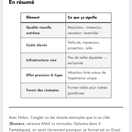
En résumé
Élément
Ce que ça signifie
Qualité visuelle
Résolution, immersion,
extrême
sensation “event-like”
Pellicule, impression,
Coûts élevés
projection, salle
Peu de salles équipées →
Infrastructure rare
exclusivité
Attraction forte autour de
Effet premium & hype
l’expérience unique
Format noble pour scènes
Favori des cinéastes
grandioses
Avec Nolan, Coogler ou les récents exemples que tu as cités
(
Sinners
, versions IMAX vs normales, Galactus dans
4
Fantastiques
), on saisit clairement pourquoi ce format est un Graal