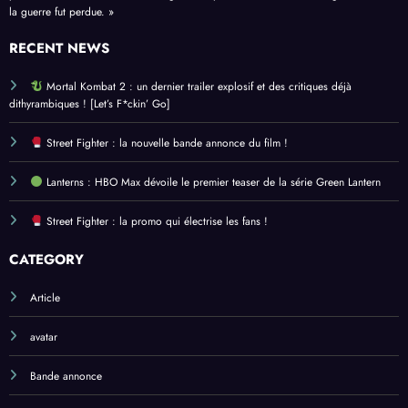
perdu. Faute de destrier, le message ne fut pas livré. Faute de message non livré,
la guerre fut perdue. »
RECENT NEWS
Mortal Kombat 2 : un dernier trailer explosif et des critiques déjà
dithyrambiques ! [Let’s F*ckin’ Go]
Street Fighter : la nouvelle bande annonce du film !
Lanterns : HBO Max dévoile le premier teaser de la série Green Lantern
Street Fighter : la promo qui électrise les fans !
CATEGORY
Article
avatar
Bande annonce