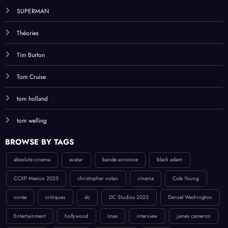
SUPERMAN
Théories
Tim Burton
Tom Cruise
tom holland
tom welling
BROWSE BY TAGS
absolute cinema
avatar
bande annonce
black adam
CCXP Mexico 2025
christopher nolan
cinema
Cole Young
corée
critiques
dc
DC Studios 2025
Denzel Washington
Entertainment
hollywood
Imax
interview
james cameron