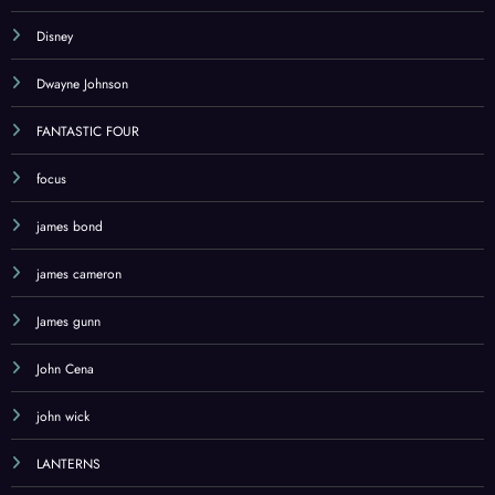
Denzel Washington
Disney
Dwayne Johnson
FANTASTIC FOUR
focus
james bond
james cameron
James gunn
John Cena
john wick
LANTERNS