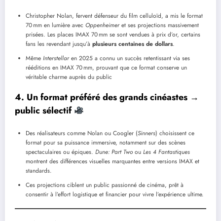
Christopher Nolan, fervent défenseur du film celluloïd, a mis le format
70 mm en lumière avec
Oppenheimer
et ses projections massivement
prisées. Les places IMAX 70 mm se sont vendues à prix d’or, certains
fans les revendant jusqu’à
plusieurs centaines de dollars
.
Même
Interstellar
en 2025 a connu un succès retentissant via ses
rééditions en IMAX 70 mm, prouvant que ce format conserve un
véritable charme auprès du public
4.
Un format préféré des grands cinéastes →
public sélectif
Des réalisateurs comme Nolan ou Coogler (
Sinners
) choisissent ce
format pour sa puissance immersive, notamment sur des scènes
spectaculaires ou épiques.
Dune: Part Two
ou
Les 4 Fantastiques
montrent des différences visuelles marquantes entre versions IMAX et
standards.
Ces projections ciblent un public passionné de cinéma, prêt à
consentir à l’effort logistique et financier pour vivre l’expérience ultime.