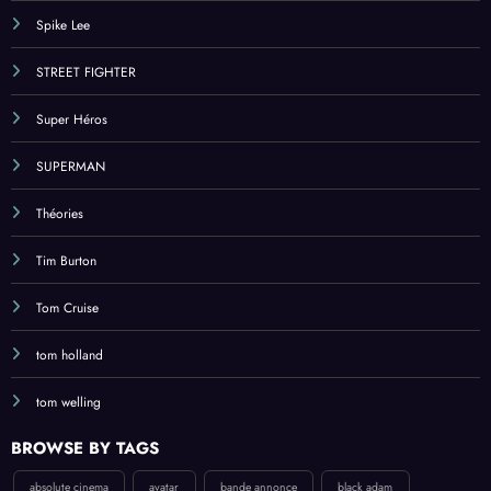
Spike Lee
STREET FIGHTER
Super Héros
SUPERMAN
Théories
Tim Burton
Tom Cruise
tom holland
tom welling
BROWSE BY TAGS
absolute cinema
avatar
bande annonce
black adam