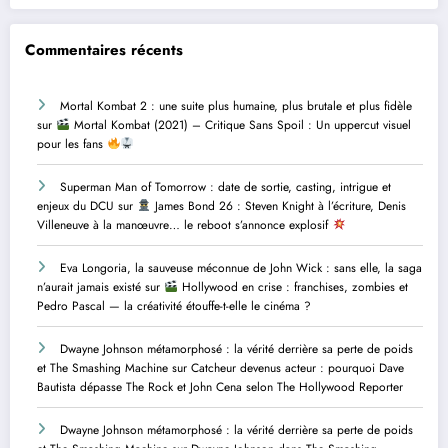
Commentaires récents
Mortal Kombat 2 : une suite plus humaine, plus brutale et plus fidèle
sur
Mortal Kombat (2021) – Critique Sans Spoil : Un uppercut visuel
pour les fans
Superman Man of Tomorrow : date de sortie, casting, intrigue et
enjeux du DCU
sur
James Bond 26 : Steven Knight à l’écriture, Denis
Villeneuve à la manœuvre… le reboot s’annonce explosif
Eva Longoria, la sauveuse méconnue de John Wick : sans elle, la saga
n’aurait jamais existé
sur
Hollywood en crise : franchises, zombies et
Pedro Pascal — la créativité étouffe-t-elle le cinéma ?
Dwayne Johnson métamorphosé : la vérité derrière sa perte de poids
et The Smashing Machine
sur
Catcheur devenus acteur : pourquoi Dave
Bautista dépasse The Rock et John Cena selon The Hollywood Reporter
Dwayne Johnson métamorphosé : la vérité derrière sa perte de poids