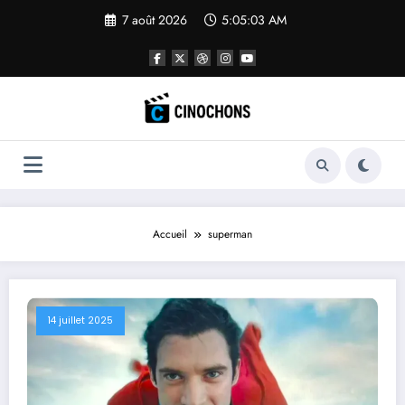
Aller
7 août 2026
5:05:04 AM
au
contenu
Accueil
superman
14 juillet 2025