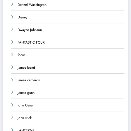
Denzel Washington
Disney
Dwayne Johnson
FANTASTIC FOUR
focus
james bond
james cameron
James gunn
John Cena
john wick
LANTERNS