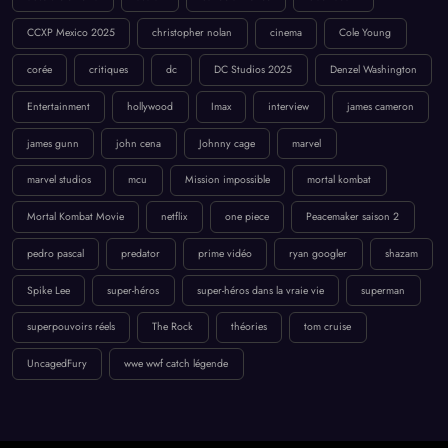
CCXP Mexico 2025
christopher nolan
cinema
Cole Young
corée
critiques
dc
DC Studios 2025
Denzel Washington
Entertainment
hollywood
Imax
interview
james cameron
james gunn
john cena
Johnny cage
marvel
marvel studios
mcu
Mission impossible
mortal kombat
Mortal Kombat Movie
netflix
one piece
Peacemaker saison 2
pedro pascal
predator
prime vidéo
ryan googler
shazam
Spike Lee
super-héros
super-héros dans la vraie vie
superman
superpouvoirs réels
The Rock
théories
tom cruise
UncagedFury
wwe wwf catch légende