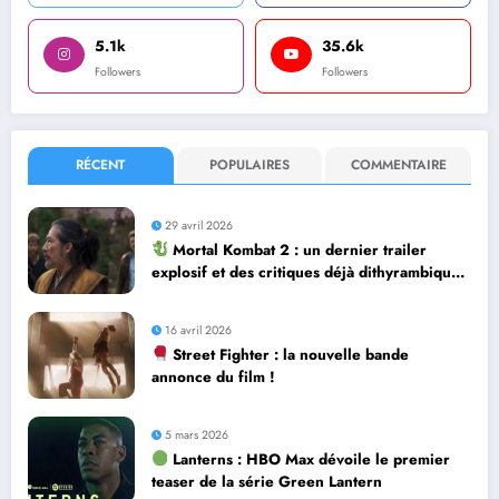
5.1k
35.6k
Followers
Followers
RÉCENT
POPULAIRES
COMMENTAIRE
29 avril 2026
Mortal Kombat 2 : un dernier trailer
explosif et des critiques déjà dithyrambiques
! [Let’s F*ckin’ Go]
16 avril 2026
Street Fighter : la nouvelle bande
annonce du film !
5 mars 2026
Lanterns : HBO Max dévoile le premier
teaser de la série Green Lantern