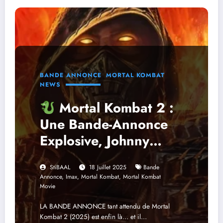
BANDE ANNONCE
MORTAL KOMBAT
NEWS
Mortal Kombat 2 :
Une Bande-Annonce
Explosive, Johnny
Cage Au Centre Du
StiBAAL
18 Juillet 2025
Bande
Chaos ! [TRAILER]
Annonce
,
Imax
,
Mortal Kombat
,
Mortal Kombat
Movie
LA BANDE ANNONCE tant attendu de Mortal
Kombat 2 (2025) est enfin là… et il…