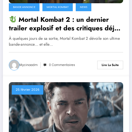
BANDE ANNONCE
MORTAL KOMBAT
NEWS
Mortal Kombat 2 : un dernier
trailer explosif et des critiques déjà
dithyrambiques ! [Let’s F*ckin’ Go]
À quelques jours de sa sortie, Mortal Kombat 2 dévoile son ultime
bande-annonce… et elle…
Mycinoadm
0 Commentaires
Lire La Suite
25 février 2026