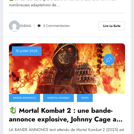
nombreuses adaptations de…
StiBAAL
0 Commentaires
Lire La Suite
18 juillet 2025
BANDE ANNONCE
MORTAL KOMBAT
NEWS
Mortal Kombat 2 : une bande-
annonce explosive, Johnny Cage au
centre du chaos ! [TRAILER]
LA BANDE ANNONCE tant attendu de Mortal Kombat 2 (2025) est