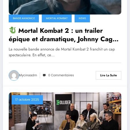
BANDE ANNONCE
MORTAL KOMBAT
NEWS
Mortal Kombat 2 : un trailer
épique et dramatique, Johnny Cage
embrase la guerre ! [TRAILER 2]
La nouvelle bande annonce de Mortal Kombat 2 franchit un cap
spectaculaire. En effet, ce…
Mycinoadm
0 Commentaires
Lire La Suite
17 octobre 2025