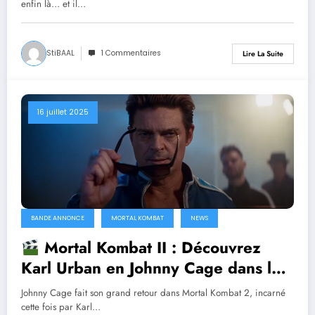
enfin là… et il…
StiBAAL
1 Commentaires
Lire La Suite
16 juillet 2025
BANDE ANNONCE
MORTAL KOMBAT
NEWS
Mortal Kombat II : Découvrez
Karl Urban en Johnny Cage dans le
teaser « Uncaged Fury »
Johnny Cage fait son grand retour dans Mortal Kombat 2, incarné
cette fois par Karl…