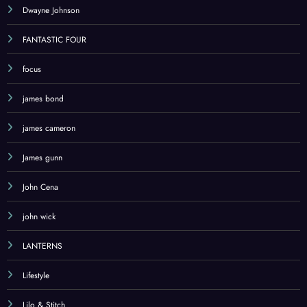
Dwayne Johnson
FANTASTIC FOUR
focus
james bond
james cameron
James gunn
John Cena
john wick
LANTERNS
Lifestyle
Lilo & Stitch