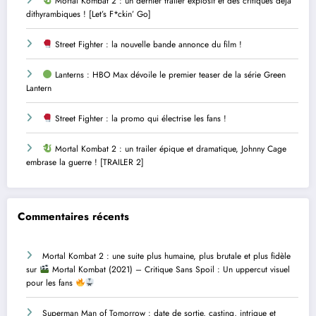
Mortal Kombat 2 : un dernier trailer explosif et des critiques déjà
dithyrambiques ! [Let’s F*ckin’ Go]
Street Fighter : la nouvelle bande annonce du film !
Lanterns : HBO Max dévoile le premier teaser de la série Green
Lantern
Street Fighter : la promo qui électrise les fans !
Mortal Kombat 2 : un trailer épique et dramatique, Johnny Cage
embrase la guerre ! [TRAILER 2]
Commentaires récents
Mortal Kombat 2 : une suite plus humaine, plus brutale et plus fidèle
sur
Mortal Kombat (2021) – Critique Sans Spoil : Un uppercut visuel
pour les fans
Superman Man of Tomorrow : date de sortie, casting, intrigue et