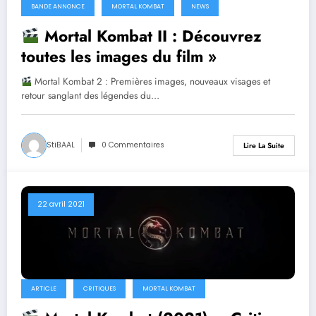
BANDE ANNONCE
MORTAL KOMBAT
NEWS
Mortal Kombat II : Découvrez
toutes les images du film »
Mortal Kombat 2 : Premières images, nouveaux visages et
retour sanglant des légendes du…
StiBAAL
0 Commentaires
Lire La Suite
22 avril 2021
ARTICLE
CRITIQUES
MORTAL KOMBAT