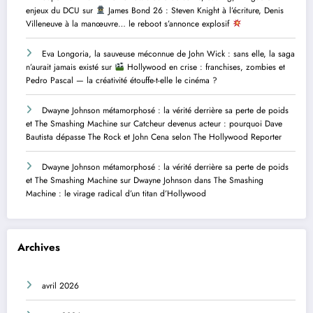
enjeux du DCU
sur
James Bond 26 : Steven Knight à l’écriture, Denis
Villeneuve à la manœuvre… le reboot s’annonce explosif
Eva Longoria, la sauveuse méconnue de John Wick : sans elle, la saga
n’aurait jamais existé
sur
Hollywood en crise : franchises, zombies et
Pedro Pascal — la créativité étouffe-t-elle le cinéma ?
Dwayne Johnson métamorphosé : la vérité derrière sa perte de poids
et The Smashing Machine
sur
Catcheur devenus acteur : pourquoi Dave
Bautista dépasse The Rock et John Cena selon The Hollywood Reporter
Dwayne Johnson métamorphosé : la vérité derrière sa perte de poids
et The Smashing Machine
sur
Dwayne Johnson dans The Smashing
Machine : le virage radical d’un titan d’Hollywood
Archives
avril 2026