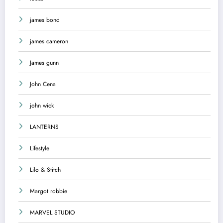
james bond
james cameron
James gunn
John Cena
john wick
LANTERNS
Lifestyle
Lilo & Stitch
Margot robbie
MARVEL STUDIO