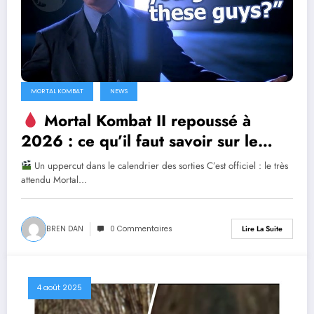
MORTAL KOMBAT
NEWS
Mortal Kombat II repoussé à
2026 : ce qu’il faut savoir sur le
report surprise du film
Un uppercut dans le calendrier des sorties C’est officiel : le très
attendu Mortal…
BREN DAN
0 Commentaires
Lire La Suite
4 août 2025