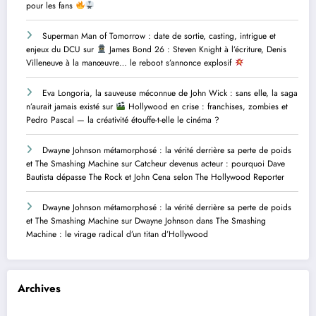
pour les fans
Superman Man of Tomorrow : date de sortie, casting, intrigue et
enjeux du DCU
sur
James Bond 26 : Steven Knight à l’écriture, Denis
Villeneuve à la manœuvre… le reboot s’annonce explosif
Eva Longoria, la sauveuse méconnue de John Wick : sans elle, la saga
n’aurait jamais existé
sur
Hollywood en crise : franchises, zombies et
Pedro Pascal — la créativité étouffe-t-elle le cinéma ?
Dwayne Johnson métamorphosé : la vérité derrière sa perte de poids
et The Smashing Machine
sur
Catcheur devenus acteur : pourquoi Dave
Bautista dépasse The Rock et John Cena selon The Hollywood Reporter
Dwayne Johnson métamorphosé : la vérité derrière sa perte de poids
et The Smashing Machine
sur
Dwayne Johnson dans The Smashing
Machine : le virage radical d’un titan d’Hollywood
Archives