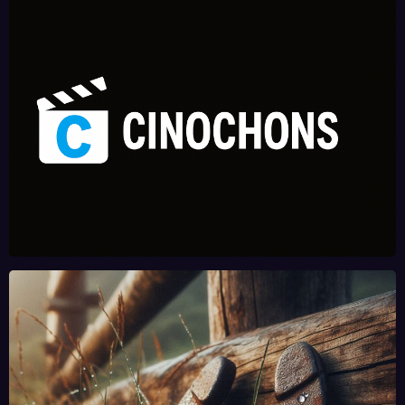
n qui
anno
s,
le un
sauve
nce
chiffr
traile
l’hon
brûla
es et
r
neur
nte
fin de
épiqu
de
qui
saga
e et
Disne
anno
…
confi
y
nce
vraim
rme
la
ent ?
la
révol
saiso
ution
n 3 !
de
Pand
ora