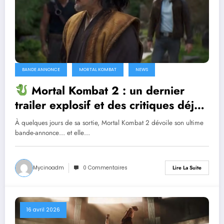
BANDE ANNONCE
MORTAL KOMBAT
NEWS
Mortal Kombat 2 : un dernier
trailer explosif et des critiques déjà
dithyrambiques ! [Let’s F*ckin’ Go]
À quelques jours de sa sortie, Mortal Kombat 2 dévoile son ultime
bande-annonce… et elle…
Mycinoadm
0 Commentaires
Lire La Suite
16 avril 2026