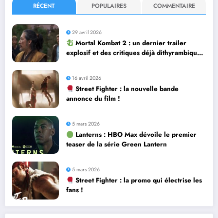
RÉCENT
POPULAIRES
COMMENTAIRE
29 avril 2026
Mortal Kombat 2 : un dernier trailer
explosif et des critiques déjà dithyrambiques
! [Let’s F*ckin’ Go]
16 avril 2026
Street Fighter : la nouvelle bande
annonce du film !
5 mars 2026
Lanterns : HBO Max dévoile le premier
teaser de la série Green Lantern
5 mars 2026
Street Fighter : la promo qui électrise les
fans !