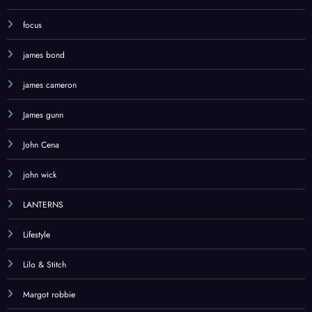
FANTASTIC FOUR
focus
james bond
james cameron
James gunn
John Cena
john wick
LANTERNS
Lifestyle
Lilo & Stitch
Margot robbie