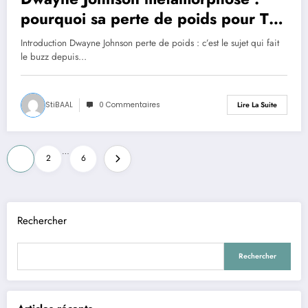
pourquoi sa perte de poids pour The
Smashing Machine fait tant parler
Introduction Dwayne Johnson perte de poids : c’est le sujet qui fait
le buzz depuis…
StiBAAL
0 Commentaires
Lire La Suite
Pagination
…
1
2
6
des
publications
Rechercher
Rechercher