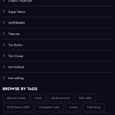
STREET FIGHTER
Super Héros
SUPERMAN
Théories
Tim Burton
Tom Cruise
tom holland
tom welling
BROWSE BY TAGS
absolute cinema
avatar
bande annonce
black adam
CCXP Mexico 2025
christopher nolan
cinema
Cole Young