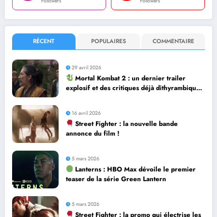
Followers
Followers
RÉCENT
POPULAIRES
COMMENTAIRE
29 avril 2026
Mortal Kombat 2 : un dernier trailer
explosif et des critiques déjà dithyrambiques
! [Let’s F*ckin’ Go]
16 avril 2026
Street Fighter : la nouvelle bande
annonce du film !
5 mars 2026
Lanterns : HBO Max dévoile le premier
teaser de la série Green Lantern
5 mars 2026
Street Fighter : la promo qui électrise les