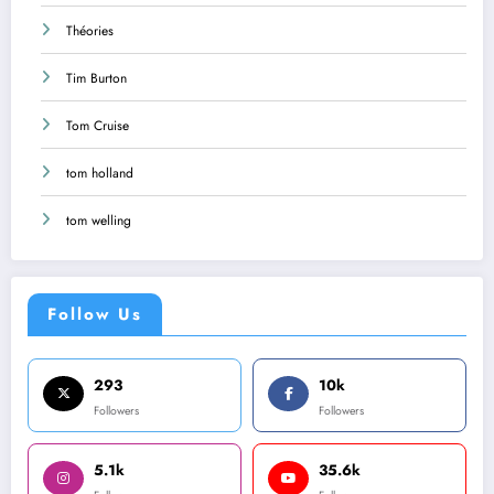
Théories
Tim Burton
Tom Cruise
tom holland
tom welling
Follow Us
293
10k
Followers
Followers
5.1k
35.6k