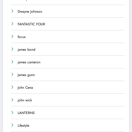
Dwayne Johnson
FANTASTIC FOUR
focus
james bond
james cameron
James gunn
John Cena
john wick
LANTERNS
Lifestyle