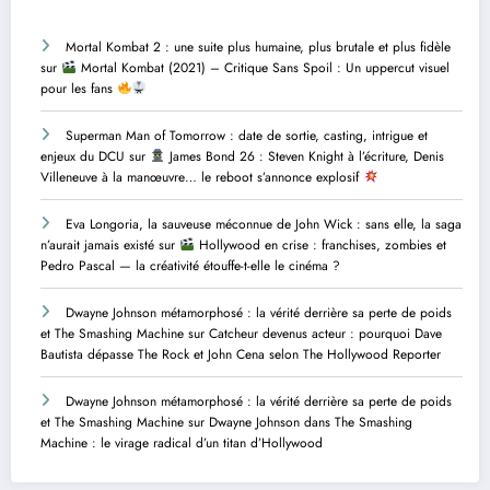
Mortal Kombat 2 : une suite plus humaine, plus brutale et plus fidèle
sur
Mortal Kombat (2021) – Critique Sans Spoil : Un uppercut visuel
pour les fans
Superman Man of Tomorrow : date de sortie, casting, intrigue et
enjeux du DCU
sur
James Bond 26 : Steven Knight à l’écriture, Denis
Villeneuve à la manœuvre… le reboot s’annonce explosif
Eva Longoria, la sauveuse méconnue de John Wick : sans elle, la saga
n’aurait jamais existé
sur
Hollywood en crise : franchises, zombies et
Pedro Pascal — la créativité étouffe-t-elle le cinéma ?
Dwayne Johnson métamorphosé : la vérité derrière sa perte de poids
et The Smashing Machine
sur
Catcheur devenus acteur : pourquoi Dave
Bautista dépasse The Rock et John Cena selon The Hollywood Reporter
Dwayne Johnson métamorphosé : la vérité derrière sa perte de poids
et The Smashing Machine
sur
Dwayne Johnson dans The Smashing
Machine : le virage radical d’un titan d’Hollywood