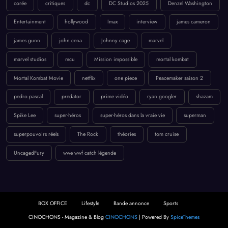
corée
critiques
dc
DC Studios 2025
Denzel Washington
Entertainment
hollywood
Imax
interview
james cameron
james gunn
john cena
Johnny cage
marvel
marvel studios
mcu
Mission impossible
mortal kombat
Mortal Kombat Movie
netflix
one piece
Peacemaker saison 2
pedro pascal
predator
prime vidéo
ryan googler
shazam
Spike Lee
super-héros
super-héros dans la vraie vie
superman
superpouvoirs réels
The Rock
théories
tom cruise
UncagedFury
wwe wwf catch légende
BOX OFFICE
Lifestyle
Bande annonce
Sports
CINOCHONS - Magazine & Blog
CINOCHONS
| Powered By
SpiceThemes