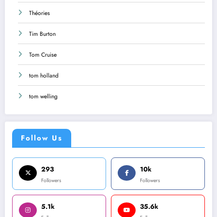
Théories
Tim Burton
Tom Cruise
tom holland
tom welling
Follow Us
293
10k
Followers
Followers
5.1k
35.6k