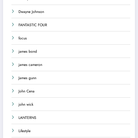
Dwayne Johnson
FANTASTIC FOUR
focus
james bond
james cameron
James gunn
John Cena
john wick
LANTERNS
Lifestyle