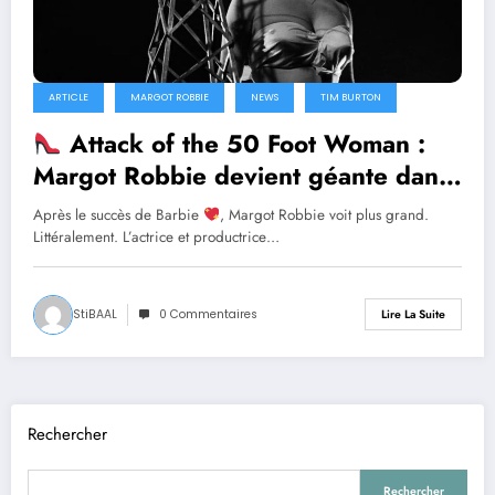
ARTICLE
MARGOT ROBBIE
NEWS
TIM BURTON
Attack of the 50 Foot Woman :
Margot Robbie devient géante dans
le remake délirant de Tim Burton
Après le succès de Barbie
, Margot Robbie voit plus grand.
Littéralement. L’actrice et productrice…
StiBAAL
0 Commentaires
Lire La Suite
Rechercher
Rechercher