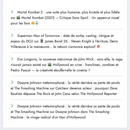
Mortal Kombat 2 : une suite plus humaine, plus brutale et plus fidèle
sur
Mortal Kombat (2021) – Critique Sans Spoil : Un uppercut visuel
pour les fans
Superman Man of Tomorrow : date de sortie, casting, intrigue et
enjeux du DCU
sur
James Bond 26 : Steven Knight à l’écriture, Denis
Villeneuve à la manœuvre… le reboot s’annonce explosif
Eva Longoria, la sauveuse méconnue de John Wick : sans elle, la saga
n’aurait jamais existé
sur
Hollywood en crise : franchises, zombies et
Pedro Pascal — la créativité étouffe-t-elle le cinéma ?
Dwayne Johnson métamorphosé : la vérité derrière sa perte de poids
et The Smashing Machine
sur
Catcheur devenus acteur : pourquoi Dave
Bautista dépasse The Rock et John Cena selon The Hollywood Reporter
Dwayne Johnson métamorphosé : la vérité derrière sa perte de poids
et The Smashing Machine
sur
Dwayne Johnson dans The Smashing
Machine : le virage radical d’un titan d’Hollywood