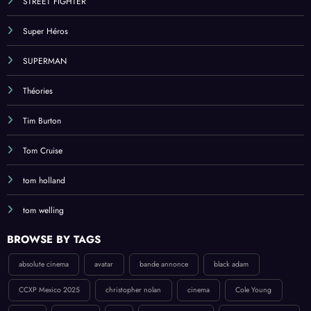
STREET FIGHTER
Super Héros
SUPERMAN
Théories
Tim Burton
Tom Cruise
tom holland
tom welling
BROWSE BY TAGS
absolute cinema
avatar
bande annonce
black adam
CCXP Mexico 2025
christopher nolan
cinema
Cole Young