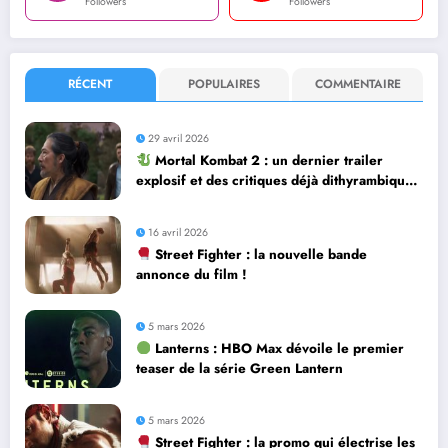
Followers
Followers
RÉCENT
POPULAIRES
COMMENTAIRE
29 avril 2026
Mortal Kombat 2 : un dernier trailer
explosif et des critiques déjà dithyrambiques
! [Let’s F*ckin’ Go]
16 avril 2026
Street Fighter : la nouvelle bande
annonce du film !
5 mars 2026
Lanterns : HBO Max dévoile le premier
teaser de la série Green Lantern
5 mars 2026
Street Fighter : la promo qui électrise les