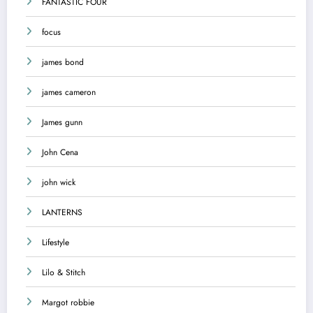
FANTASTIC FOUR
focus
james bond
james cameron
James gunn
John Cena
john wick
LANTERNS
Lifestyle
Lilo & Stitch
Margot robbie