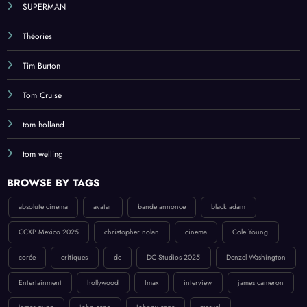
SUPERMAN
Théories
Tim Burton
Tom Cruise
tom holland
tom welling
BROWSE BY TAGS
absolute cinema
avatar
bande annonce
black adam
CCXP Mexico 2025
christopher nolan
cinema
Cole Young
corée
critiques
dc
DC Studios 2025
Denzel Washington
Entertainment
hollywood
Imax
interview
james cameron