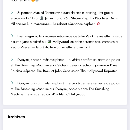
pour les fans
Superman Man of Tomorrow : date de sortie, casting, intrigue et
enjeux du DCU
sur
James Bond 26 : Steven Knight à l’écriture, Denis
Villeneuve à la manœuvre… le reboot s’annonce explosif
Eva Longoria, la sauveuse méconnue de John Wick : sans elle, la saga
n’aurait jamais existé
sur
Hollywood en crise : franchises, zombies et
Pedro Pascal — la créativité étouffe-t-elle le cinéma ?
Dwayne Johnson métamorphosé : la vérité derrière sa perte de poids
et The Smashing Machine
sur
Catcheur devenus acteur : pourquoi Dave
Bautista dépasse The Rock et John Cena selon The Hollywood Reporter
Dwayne Johnson métamorphosé : la vérité derrière sa perte de poids
et The Smashing Machine
sur
Dwayne Johnson dans The Smashing
Machine : le virage radical d’un titan d’Hollywood
Archives