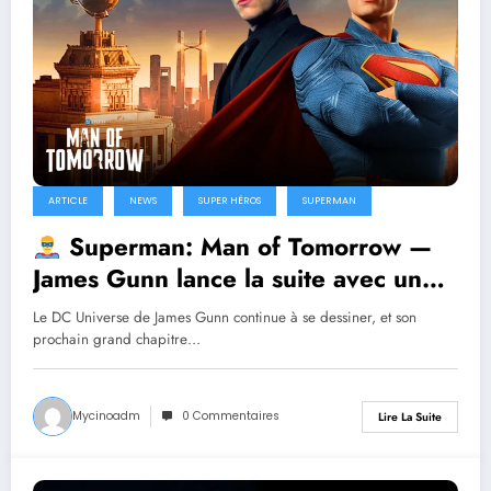
ARTICLE
NEWS
SUPER HÉROS
SUPERMAN
Superman: Man of Tomorrow —
James Gunn lance la suite avec un
duo explosif Superman / Lex Luthor
Le DC Universe de James Gunn continue à se dessiner, et son
prochain grand chapitre…
Mycinoadm
0 Commentaires
Lire La Suite