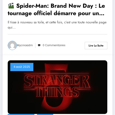
Spider-Man: Brand New Day : Le
tournage officiel démarre pour un
nouveau chapitre très attendu du
Il tisse à nouveau sa toile, et cette fois, c’est une toute nouvelle page
MCU!
qui…
Mycinoadm
0 Commentaires
Lire La Suite
4 août 2025