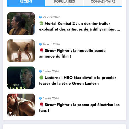
RÉCENT
POPULAIRES
COMMENTAIRE
29 avril 2026
Mortal Kombat 2 : un dernier trailer
explosif et des critiques déjà dithyrambiques
! [Let’s F*ckin’ Go]
16 avril 2026
Street Fighter : la nouvelle bande
annonce du film !
5 mars 2026
Lanterns : HBO Max dévoile le premier
teaser de la série Green Lantern
5 mars 2026
Street Fighter : la promo qui électrise les
fans !