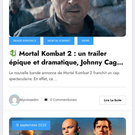
BANDE ANNONCE
MORTAL KOMBAT
NEWS
Mortal Kombat 2 : un trailer
épique et dramatique, Johnny Cage
embrase la guerre ! [TRAILER 2]
La nouvelle bande annonce de Mortal Kombat 2 franchit un cap
spectaculaire. En effet, ce…
Mycinoadm
0 Commentaires
Lire La Suite
15 septembre 2025