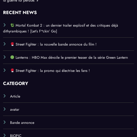
la guerre fut perdue. »
RECENT NEWS
Mortal Kombat 2 : un dernier trailer explosif et des critiques déjà
dithyrambiques ! [Let’s F*ckin’ Go]
Street Fighter : la nouvelle bande annonce du film !
Lanterns : HBO Max dévoile le premier teaser de la série Green Lantern
Street Fighter : la promo qui électrise les fans !
CATEGORY
Article
avatar
Bande annonce
BIOPIC