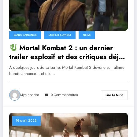
BANDE ANNONCE
MORTAL KOMBAT
NEWS
Mortal Kombat 2 : un dernier
trailer explosif et des critiques déjà
dithyrambiques ! [Let’s F*ckin’ Go]
À quelques jours de sa sortie, Mortal Kombat 2 dévoile son ultime
bande-annonce… et elle…
Mycinoadm
0 Commentaires
Lire La Suite
16 avril 2026