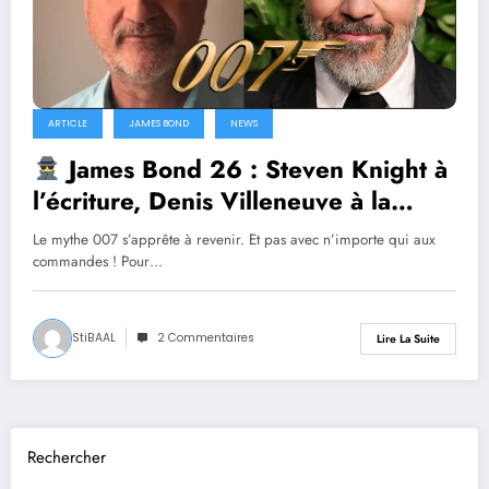
ARTICLE
JAMES BOND
NEWS
James Bond 26 : Steven Knight à
l’écriture, Denis Villeneuve à la
manœuvre… le reboot s’annonce
Le mythe 007 s’apprête à revenir. Et pas avec n’importe qui aux
explosif
commandes ! Pour…
StiBAAL
2 Commentaires
Lire La Suite
Rechercher