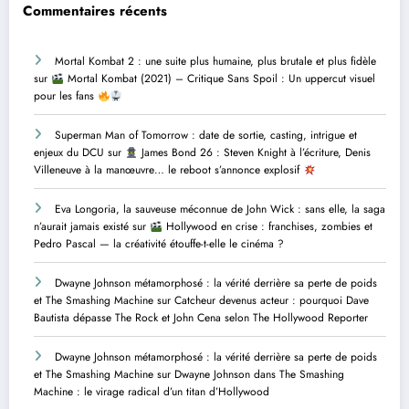
Commentaires récents
Mortal Kombat 2 : une suite plus humaine, plus brutale et plus fidèle
sur
Mortal Kombat (2021) – Critique Sans Spoil : Un uppercut visuel
pour les fans
Superman Man of Tomorrow : date de sortie, casting, intrigue et
enjeux du DCU
sur
James Bond 26 : Steven Knight à l’écriture, Denis
Villeneuve à la manœuvre… le reboot s’annonce explosif
Eva Longoria, la sauveuse méconnue de John Wick : sans elle, la saga
n’aurait jamais existé
sur
Hollywood en crise : franchises, zombies et
Pedro Pascal — la créativité étouffe-t-elle le cinéma ?
Dwayne Johnson métamorphosé : la vérité derrière sa perte de poids
et The Smashing Machine
sur
Catcheur devenus acteur : pourquoi Dave
Bautista dépasse The Rock et John Cena selon The Hollywood Reporter
Dwayne Johnson métamorphosé : la vérité derrière sa perte de poids
et The Smashing Machine
sur
Dwayne Johnson dans The Smashing
Machine : le virage radical d’un titan d’Hollywood