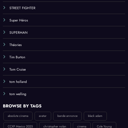
STREET FIGHTER
Super Héros
SUPERMAN
Théories
Tim Burton
Tom Cruise
tom holland
tom welling
BROWSE BY TAGS
absolute cinema
avatar
bande annonce
black adam
CCXP Mexico 2025
christopher nolan
cinema
Cole Young