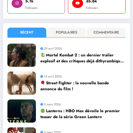
5.1k
35.6k
Followers
Followers
RÉCENT
POPULAIRES
COMMENTAIRE
29 avril 2026
Mortal Kombat 2 : un dernier trailer
explosif et des critiques déjà dithyrambiques
! [Let’s F*ckin’ Go]
16 avril 2026
Street Fighter : la nouvelle bande
annonce du film !
5 mars 2026
Lanterns : HBO Max dévoile le premier
teaser de la série Green Lantern
5 mars 2026