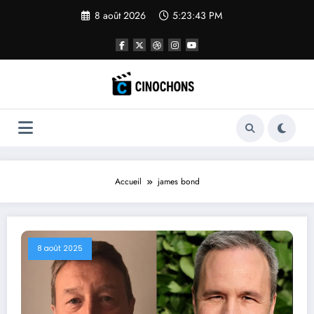
Aller
8 août 2026
5:23:44 PM
au
contenu
Accueil
james bond
8 août 2025