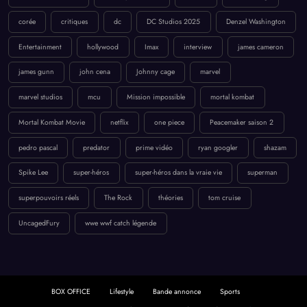
corée
critiques
dc
DC Studios 2025
Denzel Washington
Entertainment
hollywood
Imax
interview
james cameron
james gunn
john cena
Johnny cage
marvel
marvel studios
mcu
Mission impossible
mortal kombat
Mortal Kombat Movie
netflix
one piece
Peacemaker saison 2
pedro pascal
predator
prime vidéo
ryan googler
shazam
Spike Lee
super-héros
super-héros dans la vraie vie
superman
superpouvoirs réels
The Rock
théories
tom cruise
UncagedFury
wwe wwf catch légende
BOX OFFICE
Lifestyle
Bande annonce
Sports