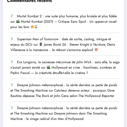
Commentaires récents
Mortal Kombat 2 : une suite plus humaine, plus brutale et plus fidèle
sur
Mortal Kombat (2021) – Critique Sans Spoil : Un uppercut visuel
pour les fans
Superman Man of Tomorrow : date de sortie, casting, intrigue et
enjeux du DCU
sur
James Bond 26 : Steven Knight à l’écriture, Denis
Villeneuve à la manœuvre… le reboot s’annonce explosif
Eva Longoria, la sauveuse méconnue de John Wick : sans elle, la saga
n’aurait jamais existé
sur
Hollywood en crise : franchises, zombies et
Pedro Pascal — la créativité étouffe-t-elle le cinéma ?
Dwayne Johnson métamorphosé : la vérité derrière sa perte de poids
et The Smashing Machine
sur
Catcheur devenus acteur : pourquoi Dave
Bautista dépasse The Rock et John Cena selon The Hollywood Reporter
Dwayne Johnson métamorphosé : la vérité derrière sa perte de poids
et The Smashing Machine
sur
Dwayne Johnson dans The Smashing
Machine : le virage radical d’un titan d’Hollywood