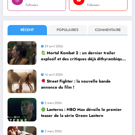
Followers
Followers
RÉCENT
POPULAIRES
COMMENTAIRE
29 avril 2026
Mortal Kombat 2 : un dernier trailer
explosif et des critiques déjà dithyrambiques
! [Let’s F*ckin’ Go]
16 avril 2026
Street Fighter : la nouvelle bande
annonce du film !
5 mars 2026
Lanterns : HBO Max dévoile le premier
teaser de la série Green Lantern
5 mars 2026