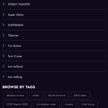
STREET FIGHTER
Super Héros
SUPERMAN
Théories
Tim Burton
Tom Cruise
tom holland
tom welling
BROWSE BY TAGS
absolute cinema
avatar
bande annonce
black adam
CCXP Mexico 2025
christopher nolan
cinema
Cole Young