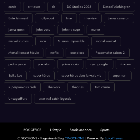
corée
critiques
dc
DC Studios 2025
Denzel Washington
Entertainment
hollywood
Imax
interview
james cameron
james gunn
john cena
Johnny cage
marvel
marvel studios
mcu
Mission impossible
mortal kombat
Mortal Kombat Movie
netflix
one piece
Peacemaker saison 2
pedro pascal
predator
prime vidéo
ryan googler
shazam
Spike Lee
super-héros
super-héros dans la vraie vie
superman
superpouvoirs réels
The Rock
théories
tom cruise
UncagedFury
wwe wwf catch légende
BOX OFFICE
Lifestyle
Bande annonce
Sports
CINOCHONS - Magazine & Blog
CINOCHONS
| Powered By
SpiceThemes