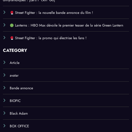
dithyrambiques ! [Let’s F*ckin’ Go]
Street Fighter : la nouvelle bande annonce du film !
Lanterns : HBO Max dévoile le premier teaser de la série Green Lantern
Street Fighter : la promo qui électrise les fans !
CATEGORY
Article
avatar
Bande annonce
BIOPIC
Black Adam
BOX OFFICE