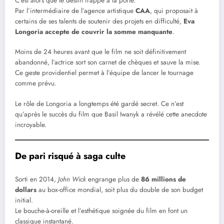
C’est alors que le destin frappe à la porte.
Par l’intermédiaire de l’agence artistique
CAA
, qui proposait à
certains de ses talents de soutenir des projets en difficulté,
Eva
Longoria accepte de couvrir la somme manquante
.
Moins de 24 heures avant que le film ne soit définitivement
abandonné, l’actrice sort son carnet de chèques et sauve la mise.
Ce geste providentiel permet à l’équipe de lancer le tournage
comme prévu.
Le rôle de Longoria a longtemps été gardé secret. Ce n’est
qu’après le succès du film que Basil Iwanyk a révélé cette anecdote
incroyable.
De pari risqué à saga culte
Sorti en 2014,
John Wick
engrange plus de
86 millions de
dollars
au box-office mondial, soit plus du double de son budget
initial.
Le bouche-à-oreille et l’esthétique soignée du film en font un
classique instantané.