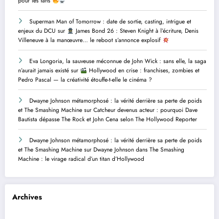
pour les fans
Superman Man of Tomorrow : date de sortie, casting, intrigue et
enjeux du DCU
sur
James Bond 26 : Steven Knight à l’écriture, Denis
Villeneuve à la manœuvre… le reboot s’annonce explosif
Eva Longoria, la sauveuse méconnue de John Wick : sans elle, la saga
n’aurait jamais existé
sur
Hollywood en crise : franchises, zombies et
Pedro Pascal — la créativité étouffe-t-elle le cinéma ?
Dwayne Johnson métamorphosé : la vérité derrière sa perte de poids
et The Smashing Machine
sur
Catcheur devenus acteur : pourquoi Dave
Bautista dépasse The Rock et John Cena selon The Hollywood Reporter
Dwayne Johnson métamorphosé : la vérité derrière sa perte de poids
et The Smashing Machine
sur
Dwayne Johnson dans The Smashing
Machine : le virage radical d’un titan d’Hollywood
Archives