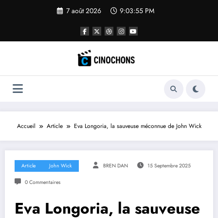
Aller
7 août 2026
9:03:56 PM
au
contenu
Accueil
Article
Eva Longoria, la sauveuse méconnue de John Wick
Article
John Wick
BREN DAN
15 Septembre 2025
0 Commentaires
Eva Longoria, la sauveuse