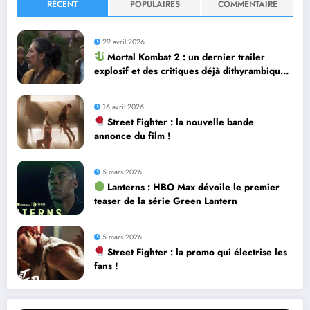
RÉCENT
POPULAIRES
COMMENTAIRE
29 avril 2026
Mortal Kombat 2 : un dernier trailer
explosif et des critiques déjà dithyrambiques
! [Let’s F*ckin’ Go]
16 avril 2026
Street Fighter : la nouvelle bande
annonce du film !
5 mars 2026
Lanterns : HBO Max dévoile le premier
teaser de la série Green Lantern
5 mars 2026
Street Fighter : la promo qui électrise les
fans !