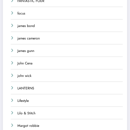
FANTASTIC FOUR
focus
james bond
james cameron
James gunn
John Cena
john wick
LANTERNS
Lifestyle
Lilo & Stitch
Margot robbie