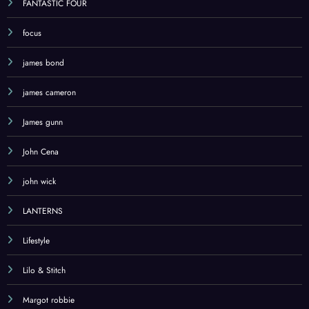
FANTASTIC FOUR
focus
james bond
james cameron
James gunn
John Cena
john wick
LANTERNS
Lifestyle
Lilo & Stitch
Margot robbie