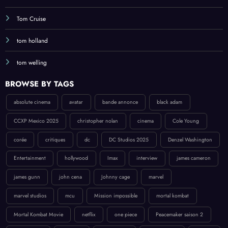
Tom Cruise
tom holland
tom welling
BROWSE BY TAGS
absolute cinema
avatar
bande annonce
black adam
CCXP Mexico 2025
christopher nolan
cinema
Cole Young
corée
critiques
dc
DC Studios 2025
Denzel Washington
Entertainment
hollywood
Imax
interview
james cameron
james gunn
john cena
Johnny cage
marvel
marvel studios
mcu
Mission impossible
mortal kombat
Mortal Kombat Movie
netflix
one piece
Peacemaker saison 2