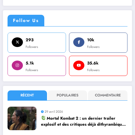
Follow Us
293
10k
Followers
Followers
5.1k
35.6k
Followers
Followers
RÉCENT
POPULAIRES
COMMENTAIRE
29 avril 2026
Mortal Kombat 2 : un dernier trailer
explosif et des critiques déjà dithyrambiques
! [Let’s F*ckin’ Go]