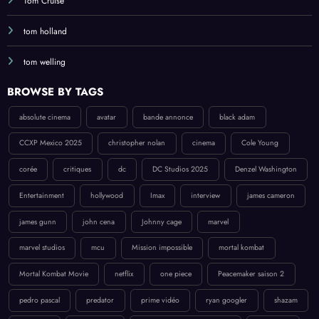
Tom Cruise
tom holland
tom welling
BROWSE BY TAGS
absolute cinema
avatar
bande annonce
black adam
CCXP Mexico 2025
christopher nolan
cinema
Cole Young
corée
critiques
dc
DC Studios 2025
Denzel Washington
Entertainment
hollywood
Imax
interview
james cameron
james gunn
john cena
Johnny cage
marvel
marvel studios
mcu
Mission impossible
mortal kombat
Mortal Kombat Movie
netflix
one piece
Peacemaker saison 2
pedro pascal
predator
prime vidéo
ryan googler
shazam