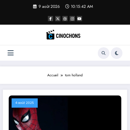
Aller
9 août 2026
10:15:43 AM
au
contenu
Accueil
tom holland
4 août 2025