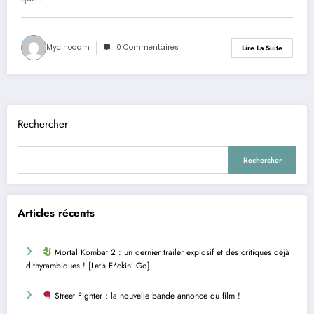
MCU!
Mycinoadm
0 Commentaires
Lire La Suite
Rechercher
Rechercher
Articles récents
Mortal Kombat 2 : un dernier trailer explosif et des critiques déjà
dithyrambiques ! [Let’s F*ckin’ Go]
Street Fighter : la nouvelle bande annonce du film !