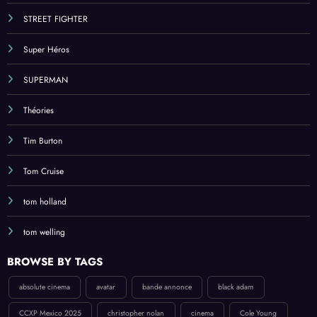
STREET FIGHTER
Super Héros
SUPERMAN
Théories
Tim Burton
Tom Cruise
tom holland
tom welling
BROWSE BY TAGS
absolute cinema
avatar
bande annonce
black adam
CCXP Mexico 2025
christopher nolan
cinema
Cole Young