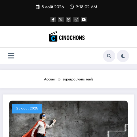
Aller
8 août 2026
9:18:03 AM
au
contenu
Accueil
superpouvoirs réels
23 août 2025