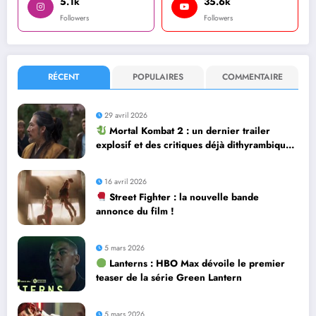
5.1k
35.6k
Followers
Followers
RÉCENT
POPULAIRES
COMMENTAIRE
29 avril 2026
Mortal Kombat 2 : un dernier trailer
explosif et des critiques déjà dithyrambiques
! [Let’s F*ckin’ Go]
16 avril 2026
Street Fighter : la nouvelle bande
annonce du film !
5 mars 2026
Lanterns : HBO Max dévoile le premier
teaser de la série Green Lantern
5 mars 2026