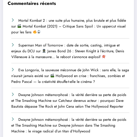
Commentaires récents
Mortal Kombat 2 : une suite plus humaine, plus brutale et plus fidèle
sur
Mortal Kombat (2021) – Critique Sans Spoil : Un uppercut visuel
pour les fans
Superman Man of Tomorrow : date de sortie, casting, intrigue et
enjeux du DCU
sur
James Bond 26 : Steven Knight à l’écriture, Denis
Villeneuve à la manœuvre… le reboot s’annonce explosif
Eva Longoria, la sauveuse méconnue de John Wick : sans elle, la saga
n’aurait jamais existé
sur
Hollywood en crise : franchises, zombies et
Pedro Pascal — la créativité étouffe-t-elle le cinéma ?
Dwayne Johnson métamorphosé : la vérité derrière sa perte de poids
et The Smashing Machine
sur
Catcheur devenus acteur : pourquoi Dave
Bautista dépasse The Rock et John Cena selon The Hollywood Reporter
Dwayne Johnson métamorphosé : la vérité derrière sa perte de poids
et The Smashing Machine
sur
Dwayne Johnson dans The Smashing
Machine : le virage radical d’un titan d’Hollywood