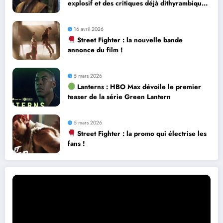
explosif et des critiques déjà dithyrambiques
! [Let’s F*ckin’ Go]
16 avril 2026
Street Fighter : la nouvelle bande
annonce du film !
5 mars 2026
Lanterns : HBO Max dévoile le premier
teaser de la série Green Lantern
5 mars 2026
Street Fighter : la promo qui électrise les
fans !