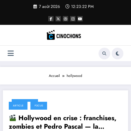
Aller
7 août 2026
12:23:23 PM
au
contenu
Accueil
hollywood
7 août 2025
ARTICLE
FOCUS
Hollywood en crise : franchises,
zombies et Pedro Pascal — la