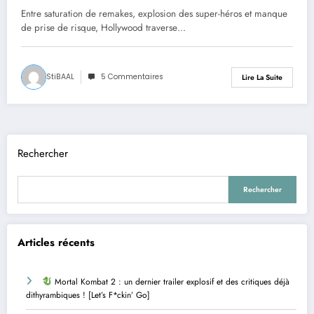
créativité étouffe-t-elle le cinéma ?
Entre saturation de remakes, explosion des super-héros et manque
de prise de risque, Hollywood traverse…
StiBAAL
5 Commentaires
Lire La Suite
Rechercher
Rechercher
Articles récents
Mortal Kombat 2 : un dernier trailer explosif et des critiques déjà
dithyrambiques ! [Let’s F*ckin’ Go]