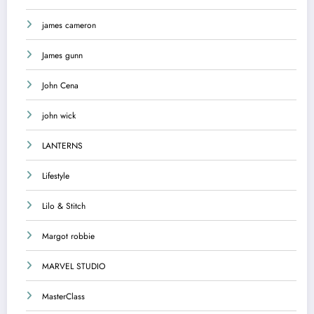
james cameron
James gunn
John Cena
john wick
LANTERNS
Lifestyle
Lilo & Stitch
Margot robbie
MARVEL STUDIO
MasterClass