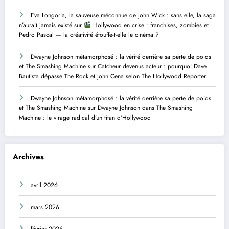
Eva Longoria, la sauveuse méconnue de John Wick : sans elle, la saga
n’aurait jamais existé
sur
Hollywood en crise : franchises, zombies et
Pedro Pascal — la créativité étouffe-t-elle le cinéma ?
Dwayne Johnson métamorphosé : la vérité derrière sa perte de poids
et The Smashing Machine
sur
Catcheur devenus acteur : pourquoi Dave
Bautista dépasse The Rock et John Cena selon The Hollywood Reporter
Dwayne Johnson métamorphosé : la vérité derrière sa perte de poids
et The Smashing Machine
sur
Dwayne Johnson dans The Smashing
Machine : le virage radical d’un titan d’Hollywood
Archives
avril 2026
mars 2026