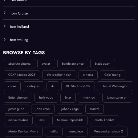
Tom Cruise
tom holland
tom welling
BROWSE BY TAGS
absolute cinema
avatar
bande annonce
black adam
CCXP Mexico 2025
christopher nolan
cinema
Cole Young
corée
critiques
dc
DC Studios 2025
Denzel Washington
Entertainment
hollywood
Imax
interview
james cameron
james gunn
john cena
Johnny cage
marvel
marvel studios
mcu
Mission impossible
mortal kombat
Mortal Kombat Movie
netflix
one piece
Peacemaker saison 2