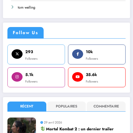
tom welling
Follow Us
293
10k
Followers
Followers
5.1k
35.6k
Followers
Followers
RÉCENT
POPULAIRES
COMMENTAIRE
29 avril 2026
Mortal Kombat 2 : un dernier trailer