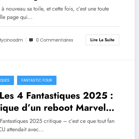
r un nouveau chapitre très
se à nouveau sa toile, et cette fois, c’est une toute
tendu du MCU!
lle page qui…
Lire La Suite
ycinoadm
0 Commentaires
IQUES
FANTASTIC FOUR
Les 4 Fantastiques 2025 :
tique d’un reboot Marvel
s éclat
Fantastiques 2025 critique – c’est ce que tout fan
U attendait avec…