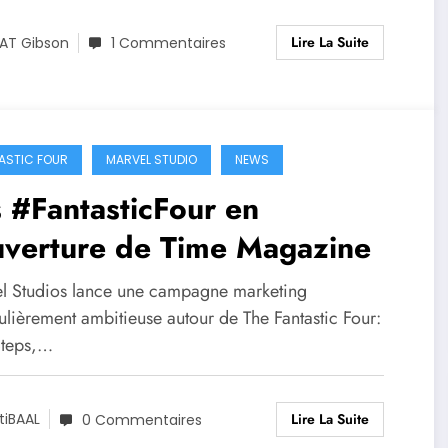
Lire La Suite
AT Gibson
1 Commentaires
ASTIC FOUR
MARVEL STUDIO
NEWS
 #FantasticFour en
uverture de Time Magazine
l Studios lance une campagne marketing
ulièrement ambitieuse autour de The Fantastic Four:
Steps,…
Lire La Suite
tiBAAL
0 Commentaires