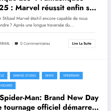
5 : Marvel réussit enfin son
i rétrofuturiste
 Stibaal Marvel était-il encore capable de nous
endre ? Après une longue traversée du…
Lire La Suite
tiBAAL
0 Commentaires
CLE
MARVEL STUDIO
NEWS
SPIDERMAN
HOLLAND
Spider-Man: Brand New Day
e tournage officiel démarre