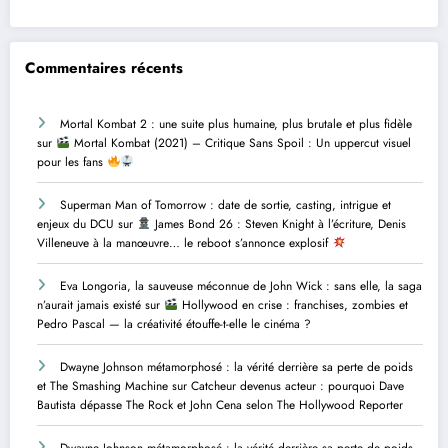
Commentaires récents
Mortal Kombat 2 : une suite plus humaine, plus brutale et plus fidèle
sur
Mortal Kombat (2021) – Critique Sans Spoil : Un uppercut visuel
pour les fans
Superman Man of Tomorrow : date de sortie, casting, intrigue et
enjeux du DCU
sur
James Bond 26 : Steven Knight à l’écriture, Denis
Villeneuve à la manœuvre… le reboot s’annonce explosif
Eva Longoria, la sauveuse méconnue de John Wick : sans elle, la saga
n’aurait jamais existé
sur
Hollywood en crise : franchises, zombies et
Pedro Pascal — la créativité étouffe-t-elle le cinéma ?
Dwayne Johnson métamorphosé : la vérité derrière sa perte de poids
et The Smashing Machine
sur
Catcheur devenus acteur : pourquoi Dave
Bautista dépasse The Rock et John Cena selon The Hollywood Reporter
Dwayne Johnson métamorphosé : la vérité derrière sa perte de poids