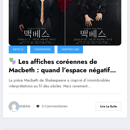
ARTICLE
COREEWOOD
MASTERCLASS
Les affiches coréennes de
Macbeth : quand l’espace négatif
devient un masque de théâtre
La pièce Macbeth de Shakespeare a inspiré d’innombrables
interprétations au fil des siècles. Mais rarement…
StiBAAL
0 Commentaires
Lire La Suite