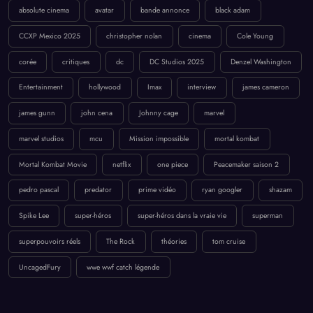
absolute cinema
avatar
bande annonce
black adam
CCXP Mexico 2025
christopher nolan
cinema
Cole Young
corée
critiques
dc
DC Studios 2025
Denzel Washington
Entertainment
hollywood
Imax
interview
james cameron
james gunn
john cena
Johnny cage
marvel
marvel studios
mcu
Mission impossible
mortal kombat
Mortal Kombat Movie
netflix
one piece
Peacemaker saison 2
pedro pascal
predator
prime vidéo
ryan googler
shazam
Spike Lee
super-héros
super-héros dans la vraie vie
superman
superpouvoirs réels
The Rock
théories
tom cruise
UncagedFury
wwe wwf catch légende