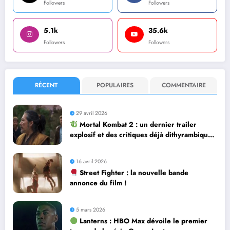
Followers
Followers
5.1k
35.6k
Followers
Followers
RÉCENT
POPULAIRES
COMMENTAIRE
29 avril 2026
Mortal Kombat 2 : un dernier trailer
explosif et des critiques déjà dithyrambiques
! [Let’s F*ckin’ Go]
16 avril 2026
Street Fighter : la nouvelle bande
annonce du film !
5 mars 2026
Lanterns : HBO Max dévoile le premier