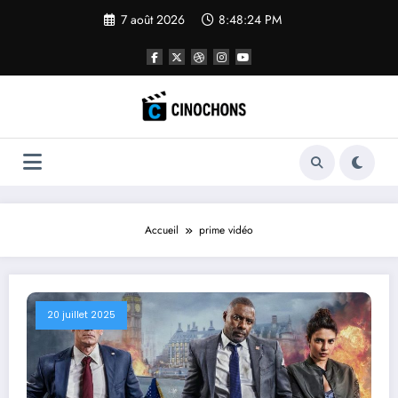
Aller
7 août 2026
8:48:25 PM
au
contenu
Accueil
prime vidéo
20 juillet 2025