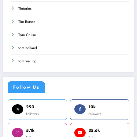
Théories
Tim Burton
Tom Cruise
tom holland
tom welling
Follow Us
293
10k
Followers
Followers
5.1k
35.6k