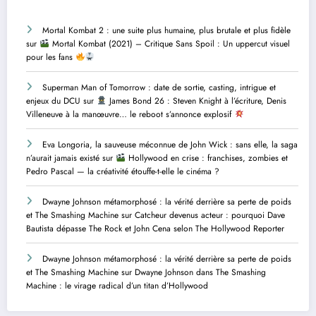
Mortal Kombat 2 : une suite plus humaine, plus brutale et plus fidèle
sur
Mortal Kombat (2021) – Critique Sans Spoil : Un uppercut visuel
pour les fans
Superman Man of Tomorrow : date de sortie, casting, intrigue et
enjeux du DCU
sur
James Bond 26 : Steven Knight à l’écriture, Denis
Villeneuve à la manœuvre… le reboot s’annonce explosif
Eva Longoria, la sauveuse méconnue de John Wick : sans elle, la saga
n’aurait jamais existé
sur
Hollywood en crise : franchises, zombies et
Pedro Pascal — la créativité étouffe-t-elle le cinéma ?
Dwayne Johnson métamorphosé : la vérité derrière sa perte de poids
et The Smashing Machine
sur
Catcheur devenus acteur : pourquoi Dave
Bautista dépasse The Rock et John Cena selon The Hollywood Reporter
Dwayne Johnson métamorphosé : la vérité derrière sa perte de poids
et The Smashing Machine
sur
Dwayne Johnson dans The Smashing
Machine : le virage radical d’un titan d’Hollywood