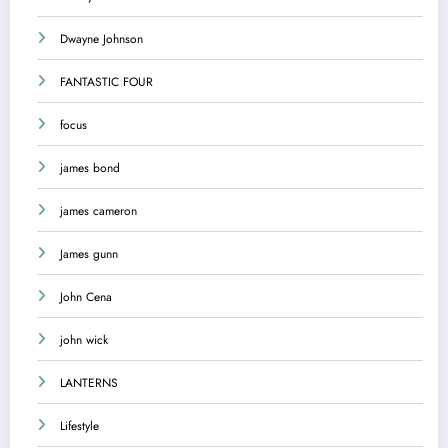
Dwayne Johnson
FANTASTIC FOUR
focus
james bond
james cameron
James gunn
John Cena
john wick
LANTERNS
Lifestyle