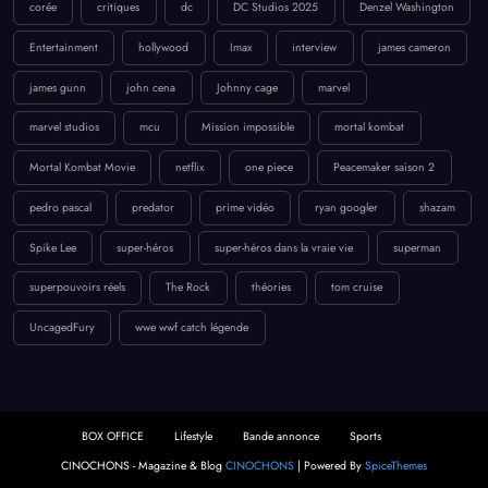
corée
critiques
dc
DC Studios 2025
Denzel Washington
Entertainment
hollywood
Imax
interview
james cameron
james gunn
john cena
Johnny cage
marvel
marvel studios
mcu
Mission impossible
mortal kombat
Mortal Kombat Movie
netflix
one piece
Peacemaker saison 2
pedro pascal
predator
prime vidéo
ryan googler
shazam
Spike Lee
super-héros
super-héros dans la vraie vie
superman
superpouvoirs réels
The Rock
théories
tom cruise
UncagedFury
wwe wwf catch légende
BOX OFFICE
Lifestyle
Bande annonce
Sports
CINOCHONS - Magazine & Blog
CINOCHONS
| Powered By
SpiceThemes