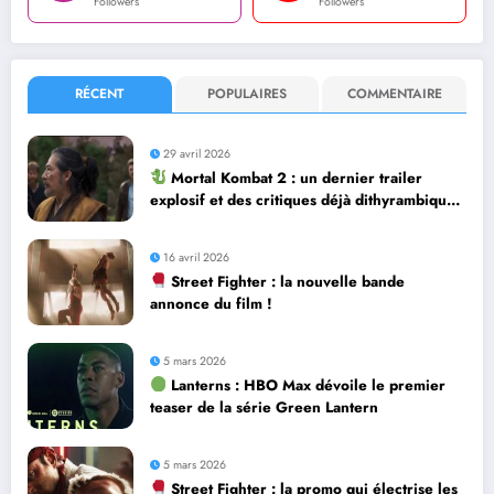
Followers
Followers
RÉCENT
POPULAIRES
COMMENTAIRE
29 avril 2026
Mortal Kombat 2 : un dernier trailer
explosif et des critiques déjà dithyrambiques
! [Let’s F*ckin’ Go]
16 avril 2026
Street Fighter : la nouvelle bande
annonce du film !
5 mars 2026
Lanterns : HBO Max dévoile le premier
teaser de la série Green Lantern
5 mars 2026
Street Fighter : la promo qui électrise les