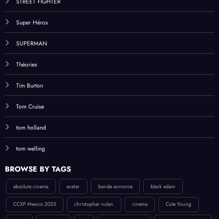
STREET FIGHTER
Super Héros
SUPERMAN
Théories
Tim Burton
Tom Cruise
tom holland
tom welling
BROWSE BY TAGS
absolute cinema
avatar
bande annonce
black adam
CCXP Mexico 2025
christopher nolan
cinema
Cole Young