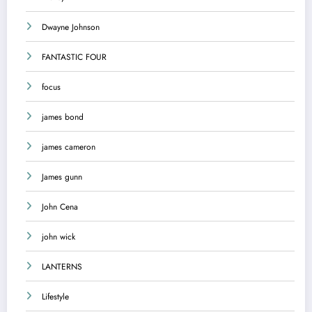
Dwayne Johnson
FANTASTIC FOUR
focus
james bond
james cameron
James gunn
John Cena
john wick
LANTERNS
Lifestyle