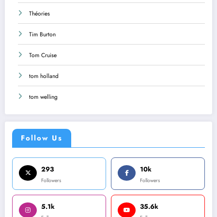
Théories
Tim Burton
Tom Cruise
tom holland
tom welling
Follow Us
293
10k
Followers
Followers
5.1k
35.6k