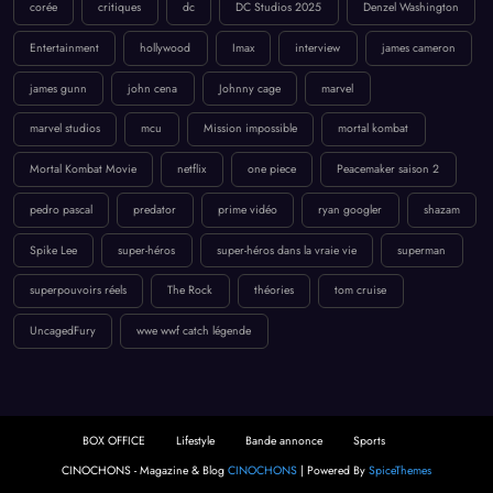
corée
critiques
dc
DC Studios 2025
Denzel Washington
Entertainment
hollywood
Imax
interview
james cameron
james gunn
john cena
Johnny cage
marvel
marvel studios
mcu
Mission impossible
mortal kombat
Mortal Kombat Movie
netflix
one piece
Peacemaker saison 2
pedro pascal
predator
prime vidéo
ryan googler
shazam
Spike Lee
super-héros
super-héros dans la vraie vie
superman
superpouvoirs réels
The Rock
théories
tom cruise
UncagedFury
wwe wwf catch légende
BOX OFFICE
Lifestyle
Bande annonce
Sports
CINOCHONS - Magazine & Blog
CINOCHONS
| Powered By
SpiceThemes