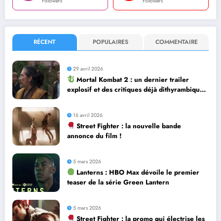
Followers
Followers
RÉCENT
POPULAIRES
COMMENTAIRE
29 avril 2026
Mortal Kombat 2 : un dernier trailer
explosif et des critiques déjà dithyrambiques
! [Let’s F*ckin’ Go]
16 avril 2026
Street Fighter : la nouvelle bande
annonce du film !
5 mars 2026
Lanterns : HBO Max dévoile le premier
teaser de la série Green Lantern
5 mars 2026
Street Fighter : la promo qui électrise les