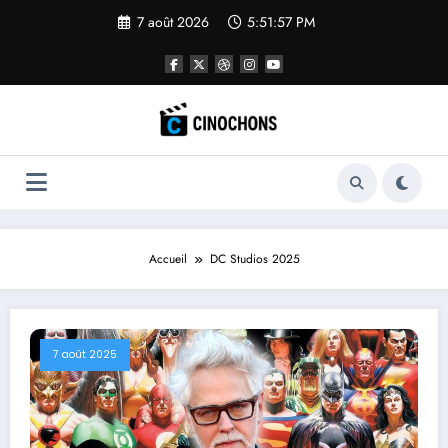
Aller
7 août 2026
5:51:58 PM
au
contenu
Accueil
DC Studios 2025
7 août 2025