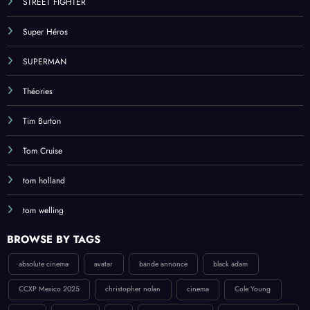
STREET FIGHTER
Super Héros
SUPERMAN
Théories
Tim Burton
Tom Cruise
tom holland
tom welling
BROWSE BY TAGS
absolute cinema
avatar
bande annonce
black adam
CCXP Mexico 2025
christopher nolan
cinema
Cole Young