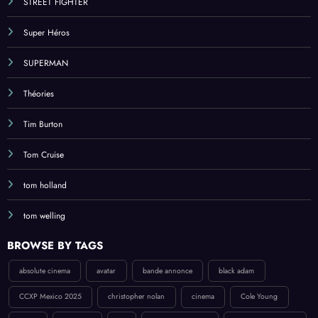
STREET FIGHTER
Super Héros
SUPERMAN
Théories
Tim Burton
Tom Cruise
tom holland
tom welling
BROWSE BY TAGS
absolute cinema
avatar
bande annonce
black adam
CCXP Mexico 2025
christopher nolan
cinema
Cole Young