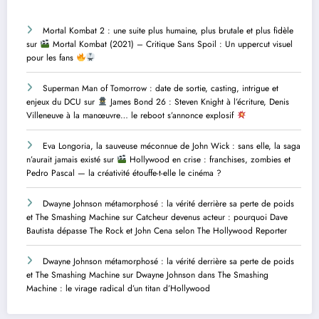
Mortal Kombat 2 : une suite plus humaine, plus brutale et plus fidèle
sur
Mortal Kombat (2021) – Critique Sans Spoil : Un uppercut visuel
pour les fans
Superman Man of Tomorrow : date de sortie, casting, intrigue et
enjeux du DCU
sur
James Bond 26 : Steven Knight à l’écriture, Denis
Villeneuve à la manœuvre… le reboot s’annonce explosif
Eva Longoria, la sauveuse méconnue de John Wick : sans elle, la saga
n’aurait jamais existé
sur
Hollywood en crise : franchises, zombies et
Pedro Pascal — la créativité étouffe-t-elle le cinéma ?
Dwayne Johnson métamorphosé : la vérité derrière sa perte de poids
et The Smashing Machine
sur
Catcheur devenus acteur : pourquoi Dave
Bautista dépasse The Rock et John Cena selon The Hollywood Reporter
Dwayne Johnson métamorphosé : la vérité derrière sa perte de poids
et The Smashing Machine
sur
Dwayne Johnson dans The Smashing
Machine : le virage radical d’un titan d’Hollywood