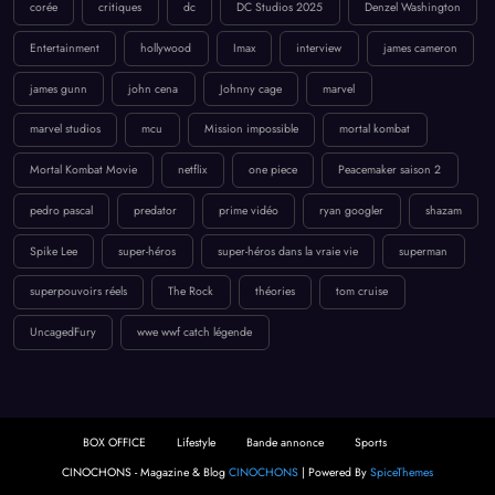
corée
critiques
dc
DC Studios 2025
Denzel Washington
Entertainment
hollywood
Imax
interview
james cameron
james gunn
john cena
Johnny cage
marvel
marvel studios
mcu
Mission impossible
mortal kombat
Mortal Kombat Movie
netflix
one piece
Peacemaker saison 2
pedro pascal
predator
prime vidéo
ryan googler
shazam
Spike Lee
super-héros
super-héros dans la vraie vie
superman
superpouvoirs réels
The Rock
théories
tom cruise
UncagedFury
wwe wwf catch légende
BOX OFFICE
Lifestyle
Bande annonce
Sports
CINOCHONS - Magazine & Blog
CINOCHONS
| Powered By
SpiceThemes