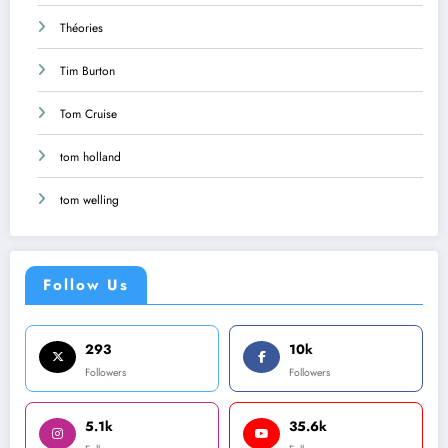
Théories
Tim Burton
Tom Cruise
tom holland
tom welling
Follow Us
293
10k
Followers
Followers
5.1k
35.6k