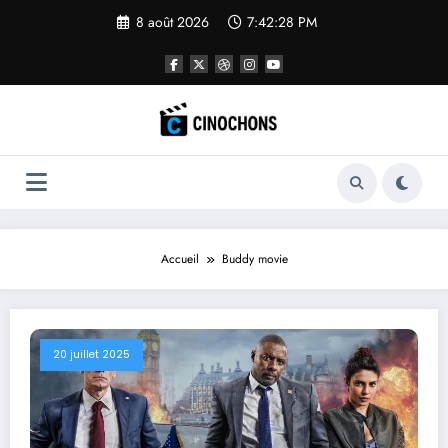
Aller
8 août 2026
7:42:29 PM
au
contenu
Accueil
Buddy movie
20 juillet 2025