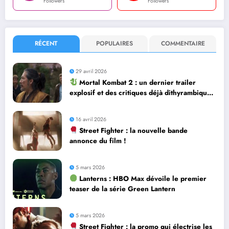
Followers
Followers
RÉCENT
POPULAIRES
COMMENTAIRE
29 avril 2026
Mortal Kombat 2 : un dernier trailer
explosif et des critiques déjà dithyrambiques
! [Let’s F*ckin’ Go]
16 avril 2026
Street Fighter : la nouvelle bande
annonce du film !
5 mars 2026
Lanterns : HBO Max dévoile le premier
teaser de la série Green Lantern
5 mars 2026
Street Fighter : la promo qui électrise les