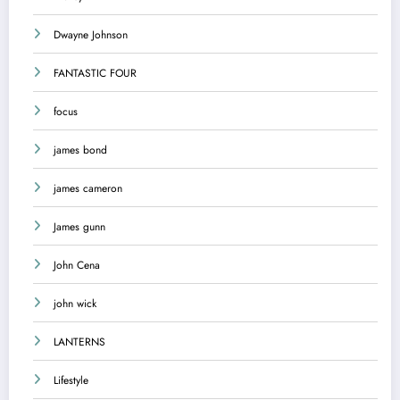
Dwayne Johnson
FANTASTIC FOUR
focus
james bond
james cameron
James gunn
John Cena
john wick
LANTERNS
Lifestyle