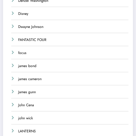
Denzel Washington
Disney
Dwayne Johnson
FANTASTIC FOUR
focus
james bond
james cameron
James gunn
John Cena
john wick
LANTERNS