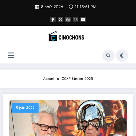
Aller
8 août 2026
11:15:52 PM
au
contenu
Accueil
CCXP Mexico 2025
5 juin 2025