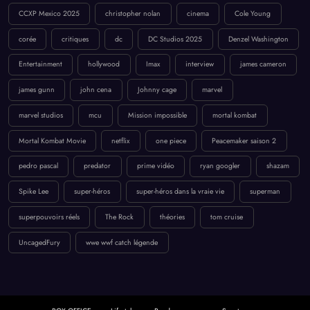
CCXP Mexico 2025
christopher nolan
cinema
Cole Young
corée
critiques
dc
DC Studios 2025
Denzel Washington
Entertainment
hollywood
Imax
interview
james cameron
james gunn
john cena
Johnny cage
marvel
marvel studios
mcu
Mission impossible
mortal kombat
Mortal Kombat Movie
netflix
one piece
Peacemaker saison 2
pedro pascal
predator
prime vidéo
ryan googler
shazam
Spike Lee
super-héros
super-héros dans la vraie vie
superman
superpouvoirs réels
The Rock
théories
tom cruise
UncagedFury
wwe wwf catch légende