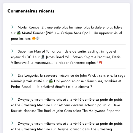
Commentaires récents
Mortal Kombat 2 : une suite plus humaine, plus brutale et plus fidèle
sur
Mortal Kombat (2021) – Critique Sans Spoil : Un uppercut visuel
pour les fans
Superman Man of Tomorrow : date de sortie, casting, intrigue et
enjeux du DCU
sur
James Bond 26 : Steven Knight à l’écriture, Denis
Villeneuve à la manœuvre… le reboot s’annonce explosif
Eva Longoria, la sauveuse méconnue de John Wick : sans elle, la saga
n’aurait jamais existé
sur
Hollywood en crise : franchises, zombies et
Pedro Pascal — la créativité étouffe-t-elle le cinéma ?
Dwayne Johnson métamorphosé : la vérité derrière sa perte de poids
et The Smashing Machine
sur
Catcheur devenus acteur : pourquoi Dave
Bautista dépasse The Rock et John Cena selon The Hollywood Reporter
Dwayne Johnson métamorphosé : la vérité derrière sa perte de poids
et The Smashing Machine
sur
Dwayne Johnson dans The Smashing