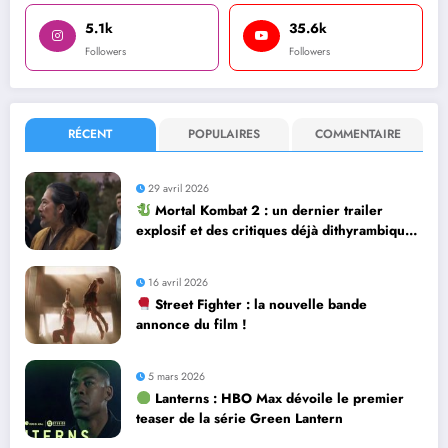
5.1k
35.6k
Followers
Followers
RÉCENT
POPULAIRES
COMMENTAIRE
29 avril 2026
Mortal Kombat 2 : un dernier trailer
explosif et des critiques déjà dithyrambiques
! [Let’s F*ckin’ Go]
16 avril 2026
Street Fighter : la nouvelle bande
annonce du film !
5 mars 2026
Lanterns : HBO Max dévoile le premier
teaser de la série Green Lantern