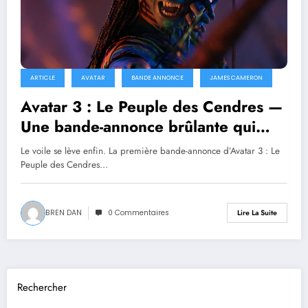
ARTICLE
AVATAR
BANDE ANNONCE
JAMES CAMERON
Avatar 3 : Le Peuple des Cendres —
Une bande-annonce brûlante qui
annonce la révolution de Pandora
Le voile se lève enfin. La première bande-annonce d’Avatar 3 : Le
Peuple des Cendres…
BREN DAN
0 Commentaires
Lire La Suite
Rechercher