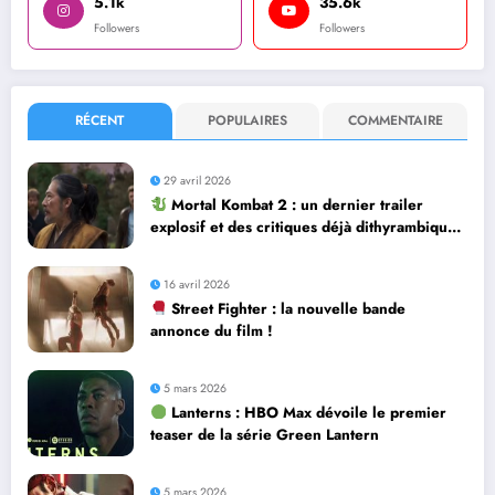
5.1k
35.6k
Followers
Followers
RÉCENT
POPULAIRES
COMMENTAIRE
29 avril 2026
Mortal Kombat 2 : un dernier trailer
explosif et des critiques déjà dithyrambiques
! [Let’s F*ckin’ Go]
16 avril 2026
Street Fighter : la nouvelle bande
annonce du film !
5 mars 2026
Lanterns : HBO Max dévoile le premier
teaser de la série Green Lantern
5 mars 2026