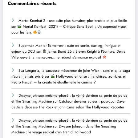
Commentaires récents
Mortal Kombat 2 : une suite plus humaine, plus brutale et plus fidèle
sur
Mortal Kombat (2021) – Critique Sans Spoil : Un uppercut visuel
pour les fans
Superman Man of Tomorrow : date de sortie, casting, intrigue et
enjeux du DCU
sur
James Bond 26 : Steven Knight à l’écriture, Denis
Villeneuve à la manœuvre… le reboot s’annonce explosif
Eva Longoria, la sauveuse méconnue de John Wick : sans elle, la saga
n’aurait jamais existé
sur
Hollywood en crise : franchises, zombies et
Pedro Pascal — la créativité étouffe-t-elle le cinéma ?
Dwayne Johnson métamorphosé : la vérité derrière sa perte de poids
et The Smashing Machine
sur
Catcheur devenus acteur : pourquoi Dave
Bautista dépasse The Rock et John Cena selon The Hollywood Reporter
Dwayne Johnson métamorphosé : la vérité derrière sa perte de poids
et The Smashing Machine
sur
Dwayne Johnson dans The Smashing
Machine : le virage radical d’un titan d’Hollywood