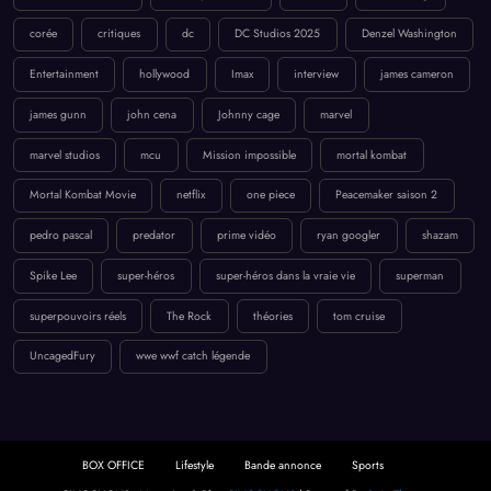
corée
critiques
dc
DC Studios 2025
Denzel Washington
Entertainment
hollywood
Imax
interview
james cameron
james gunn
john cena
Johnny cage
marvel
marvel studios
mcu
Mission impossible
mortal kombat
Mortal Kombat Movie
netflix
one piece
Peacemaker saison 2
pedro pascal
predator
prime vidéo
ryan googler
shazam
Spike Lee
super-héros
super-héros dans la vraie vie
superman
superpouvoirs réels
The Rock
théories
tom cruise
UncagedFury
wwe wwf catch légende
BOX OFFICE
Lifestyle
Bande annonce
Sports