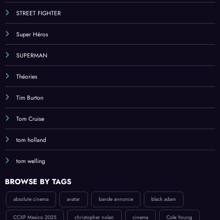
STREET FIGHTER
Super Héros
SUPERMAN
Théories
Tim Burton
Tom Cruise
tom holland
tom welling
BROWSE BY TAGS
absolute cinema
avatar
bande annonce
black adam
CCXP Mexico 2025
christopher nolan
cinema
Cole Young