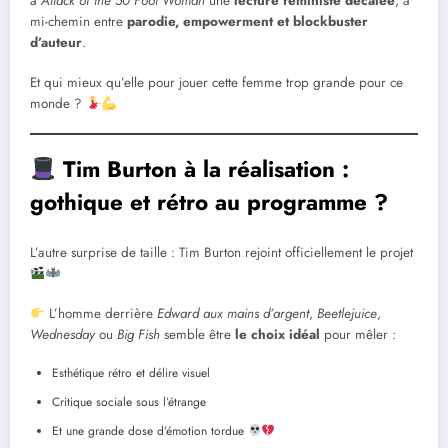
à
Attack of the 50 Foot Woman
une
lecture féministe décalée
, à
mi-chemin entre
parodie, empowerment et blockbuster
d’auteur
.
Et qui mieux qu’elle pour jouer cette femme trop grande pour ce
monde ?
Tim Burton à la réalisation :
gothique et rétro au programme ?
L’autre surprise de taille : Tim Burton rejoint officiellement le projet
L’homme derrière
Edward aux mains d’argent
,
Beetlejuice
,
Wednesday
ou
Big Fish
semble être
le choix idéal
pour mêler :
Esthétique rétro et délire visuel
Critique sociale sous l’étrange
Et une grande dose d’émotion tordue