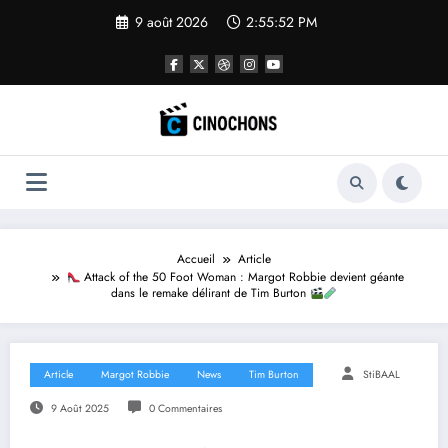
Aller
9 août 2026
2:55:53 PM
au
contenu
Accueil
Article
Attack of the 50 Foot Woman : Margot Robbie devient géante
dans le remake délirant de Tim Burton
Article
Margot Robbie
News
Tim Burton
StiBAAL
9 Août 2025
0 Commentaires