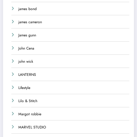
james bond
james cameron
James gunn
John Cena
john wick
LANTERNS
Lifestyle
Lilo & Stitch
Margot robbie
MARVEL STUDIO