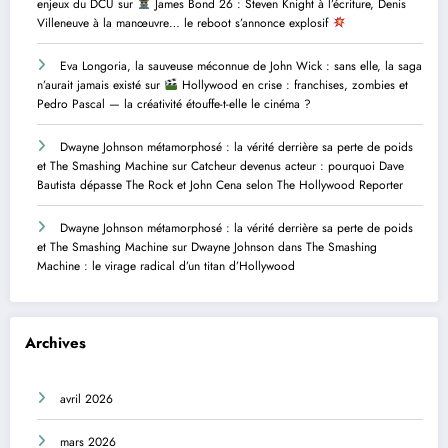
enjeux du DCU
sur
James Bond 26 : Steven Knight à l’écriture, Denis
Villeneuve à la manœuvre… le reboot s’annonce explosif
Eva Longoria, la sauveuse méconnue de John Wick : sans elle, la saga
n’aurait jamais existé
sur
Hollywood en crise : franchises, zombies et
Pedro Pascal — la créativité étouffe-t-elle le cinéma ?
Dwayne Johnson métamorphosé : la vérité derrière sa perte de poids
et The Smashing Machine
sur
Catcheur devenus acteur : pourquoi Dave
Bautista dépasse The Rock et John Cena selon The Hollywood Reporter
Dwayne Johnson métamorphosé : la vérité derrière sa perte de poids
et The Smashing Machine
sur
Dwayne Johnson dans The Smashing
Machine : le virage radical d’un titan d’Hollywood
Archives
avril 2026
mars 2026