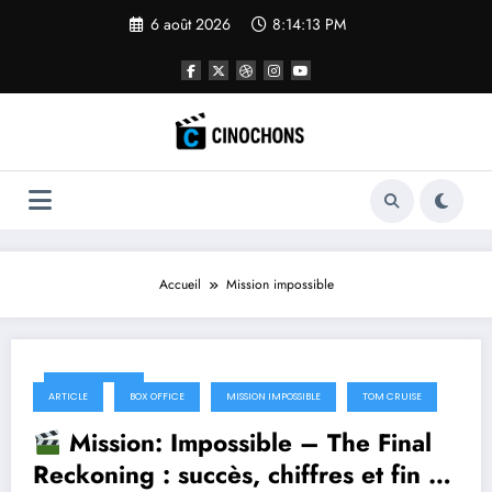
Aller
6 août 2026
8:14:14 PM
au
contenu
Accueil
Mission impossible
8 août 2025
ARTICLE
BOX OFFICE
MISSION IMPOSSIBLE
TOM CRUISE
Mission: Impossible – The Final
Reckoning : succès, chiffres et fin de