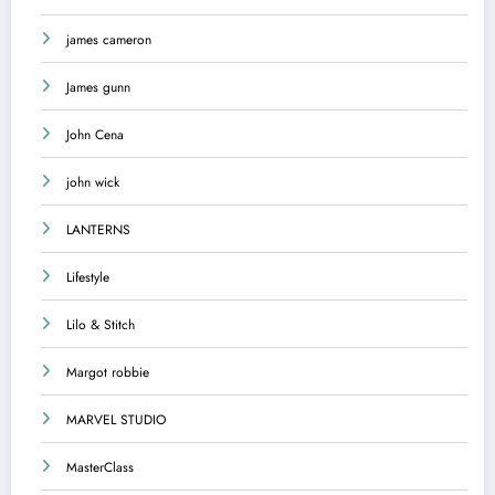
james cameron
James gunn
John Cena
john wick
LANTERNS
Lifestyle
Lilo & Stitch
Margot robbie
MARVEL STUDIO
MasterClass