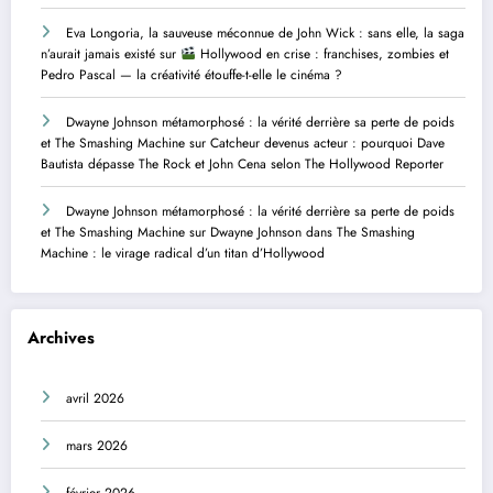
Eva Longoria, la sauveuse méconnue de John Wick : sans elle, la saga
n’aurait jamais existé
sur
Hollywood en crise : franchises, zombies et
Pedro Pascal — la créativité étouffe-t-elle le cinéma ?
Dwayne Johnson métamorphosé : la vérité derrière sa perte de poids
et The Smashing Machine
sur
Catcheur devenus acteur : pourquoi Dave
Bautista dépasse The Rock et John Cena selon The Hollywood Reporter
Dwayne Johnson métamorphosé : la vérité derrière sa perte de poids
et The Smashing Machine
sur
Dwayne Johnson dans The Smashing
Machine : le virage radical d’un titan d’Hollywood
Archives
avril 2026
mars 2026