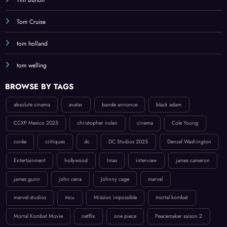
Tom Cruise
tom holland
tom welling
BROWSE BY TAGS
absolute cinema
avatar
bande annonce
black adam
CCXP Mexico 2025
christopher nolan
cinema
Cole Young
corée
critiques
dc
DC Studios 2025
Denzel Washington
Entertainment
hollywood
Imax
interview
james cameron
james gunn
john cena
Johnny cage
marvel
marvel studios
mcu
Mission impossible
mortal kombat
Mortal Kombat Movie
netflix
one piece
Peacemaker saison 2