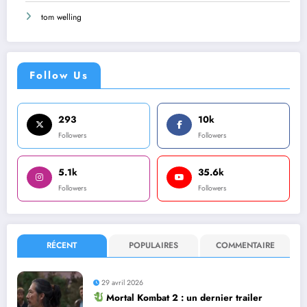
tom welling
Follow Us
293
10k
Followers
Followers
5.1k
35.6k
Followers
Followers
RÉCENT
POPULAIRES
COMMENTAIRE
29 avril 2026
Mortal Kombat 2 : un dernier trailer