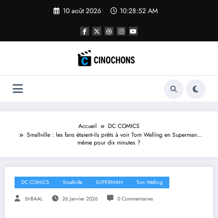
Aller
10 août 2026
10:28:53 AM
au
contenu
Accueil
DC COMICS
Smallville : les fans étaient-ils prêts à voir Tom Welling en Superman…
même pour dix minutes ?
DC COMICS
Smallville
SUPERMAN
Tom Welling
StiBAAL
26 Janvier 2026
0 Commentaires