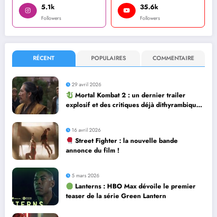
5.1k
35.6k
Followers
Followers
RÉCENT
POPULAIRES
COMMENTAIRE
29 avril 2026
Mortal Kombat 2 : un dernier trailer
explosif et des critiques déjà dithyrambiques
! [Let’s F*ckin’ Go]
16 avril 2026
Street Fighter : la nouvelle bande
annonce du film !
5 mars 2026
Lanterns : HBO Max dévoile le premier
teaser de la série Green Lantern