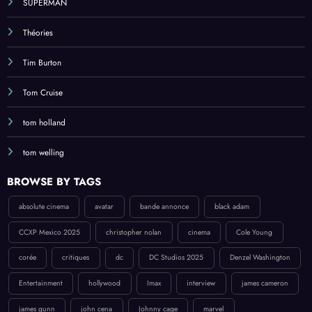
SUPERMAN
Théories
Tim Burton
Tom Cruise
tom holland
tom welling
BROWSE BY TAGS
absolute cinema
avatar
bande annonce
black adam
CCXP Mexico 2025
christopher nolan
cinema
Cole Young
corée
critiques
dc
DC Studios 2025
Denzel Washington
Entertainment
hollywood
Imax
interview
james cameron