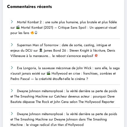
Commentaires récents
Mortal Kombat 2 : une suite plus humaine, plus brutale et plus fidèle
sur
Mortal Kombat (2021) – Critique Sans Spoil : Un uppercut visuel
pour les fans
Superman Man of Tomorrow : date de sortie, casting, intrigue et
enjeux du DCU
sur
James Bond 26 : Steven Knight à l’écriture, Denis
Villeneuve à la manœuvre… le reboot s’annonce explosif
Eva Longoria, la sauveuse méconnue de John Wick : sans elle, la saga
n’aurait jamais existé
sur
Hollywood en crise : franchises, zombies et
Pedro Pascal — la créativité étouffe-t-elle le cinéma ?
Dwayne Johnson métamorphosé : la vérité derrière sa perte de poids
et The Smashing Machine
sur
Catcheur devenus acteur : pourquoi Dave
Bautista dépasse The Rock et John Cena selon The Hollywood Reporter
Dwayne Johnson métamorphosé : la vérité derrière sa perte de poids
et The Smashing Machine
sur
Dwayne Johnson dans The Smashing
Machine : le virage radical d’un titan d’Hollywood