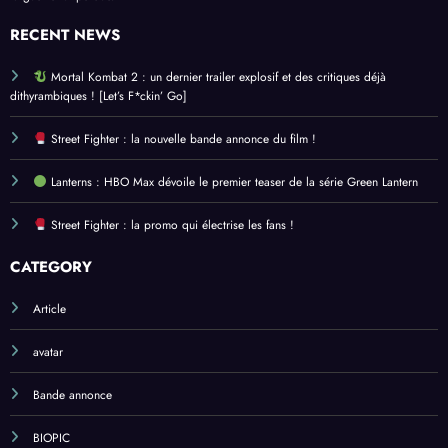
la guerre fut perdue. »
RECENT NEWS
Mortal Kombat 2 : un dernier trailer explosif et des critiques déjà
dithyrambiques ! [Let’s F*ckin’ Go]
Street Fighter : la nouvelle bande annonce du film !
Lanterns : HBO Max dévoile le premier teaser de la série Green Lantern
Street Fighter : la promo qui électrise les fans !
CATEGORY
Article
avatar
Bande annonce