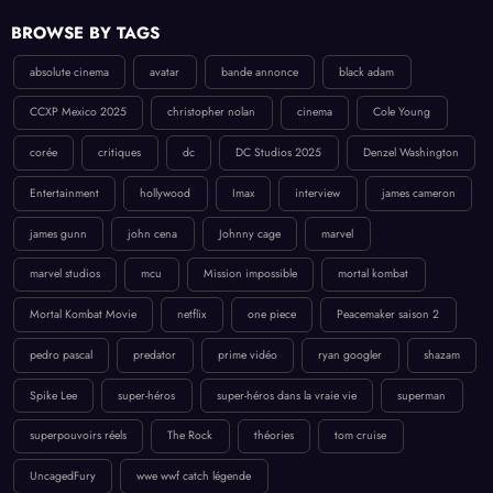
BROWSE BY TAGS
absolute cinema
avatar
bande annonce
black adam
CCXP Mexico 2025
christopher nolan
cinema
Cole Young
corée
critiques
dc
DC Studios 2025
Denzel Washington
Entertainment
hollywood
Imax
interview
james cameron
james gunn
john cena
Johnny cage
marvel
marvel studios
mcu
Mission impossible
mortal kombat
Mortal Kombat Movie
netflix
one piece
Peacemaker saison 2
pedro pascal
predator
prime vidéo
ryan googler
shazam
Spike Lee
super-héros
super-héros dans la vraie vie
superman
superpouvoirs réels
The Rock
théories
tom cruise
UncagedFury
wwe wwf catch légende