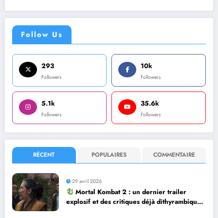
Follow Us
293
10k
Followers
Followers
5.1k
35.6k
Followers
Followers
RÉCENT
POPULAIRES
COMMENTAIRE
29 avril 2026
Mortal Kombat 2 : un dernier trailer
explosif et des critiques déjà dithyrambiques
! [Let’s F*ckin’ Go]