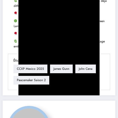
Mortal Kombat 2 : un dernier trailer explosif et des critiques déjà
dithyrambiques ! [Let’s F*ckin’ Go]
Street Fighter : la nouvelle bande annonce du film !
Lanterns : HBO Max dévoile le premier teaser de la série Green
Lantern
Street Fighter : la promo qui électrise les fans !
Mortal Kombat 2 : un trailer épique et dramatique, Johnny Cage
embrase la guerre ! [TRAILER 2]
Étiquette
CCXP Mexico 2025
James Gunn
John Cena
Peacemaker Saison 2