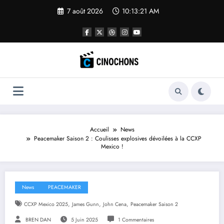
Aller
7 août 2026
10:13:23 AM
au
contenu
Accueil
News
Peacemaker Saison 2 : Coulisses explosives dévoilées à la CCXP
Mexico !
News
PEACEMAKER
,
,
,
CCXP Mexico 2025
James Gunn
John Cena
Peacemaker Saison 2
BREN DAN
5 Juin 2025
1 Commentaires